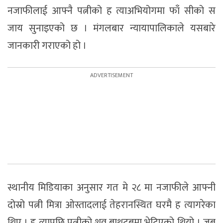
नजाफीलाई आफ्नै पत्नीको ह त्याअभियोगमा फाँ सीको स
जाय सुनाइएको छ । मंगलबार न्यायापालिकाले यसबारे
जानकारी गराएको हो ।
स्थानीय मिडियाका अनुसार गत मे २८ मा नजाफीले आफ्नी
दोस्रो पत्नी मित्रा ओस्तादलाई तेहरानस्थित घरमै ह त्यागरेका
थिए । ह त्यापछि पत्नीको शव बाथटबमा भेटिएको थियो । जब