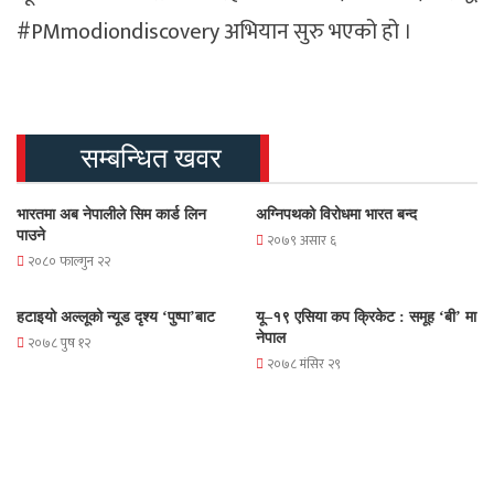
#PMmodiondiscovery अभियान सुरु भएको हो ।
सम्बन्धित खवर
भारतमा अब नेपालीले सिम कार्ड लिन
अग्निपथको विरोधमा भारत बन्द
पाउने
२०७९ असार ६
२०८० फाल्गुन २२
हटाइयो अल्लूको न्यूड दृश्य ‘पुष्पा’बाट
यू–१९ एसिया कप क्रिकेट : समूह ‘बी’ मा
नेपाल
२०७८ पुष १२
२०७८ मंसिर २९