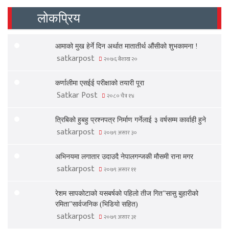
लोकप्रिय
आमाको मुख हेर्ने दिन अर्थात मातातीर्थ औंसीको शुभकामना !
satkarpost
२०७६ बैशाख २०
कर्णालीमा एसईई परीक्षाको तयारी पूरा
Satkar Post
२०८० चैत्र १४
त्रिबिको हुबहु प्रश्नपत्र निर्माण गर्नेलाई ३ वर्षसम्म कार्वाही हुने
satkarpost
२०७९ असार ३०
अभिनयमा लगातार उदाउदै नेपालगन्जकी मौसमी राना मगर
satkarpost
२०७९ असार ११
रेशम सापकोटाको यसबर्षको पहिलो तीज गित”सासु बुहारीको
रमिता”सार्वजनिक (भिडियो सहित)
satkarpost
२०७९ असार ३१