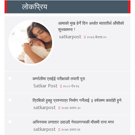
लोकप्रिय
आमाको मुख हेर्ने दिन अर्थात मातातीर्थ औंसीको
शुभकामना !
satkarpost
२०७६ बैशाख २०
कर्णालीमा एसईई परीक्षाको तयारी पूरा
Satkar Post
२०८० चैत्र १४
त्रिबिको हुबहु प्रश्नपत्र निर्माण गर्नेलाई ३ वर्षसम्म कार्वाही हुने
satkarpost
२०७९ असार ३०
अभिनयमा लगातार उदाउदै नेपालगन्जकी मौसमी राना मगर
satkarpost
२०७९ असार ११