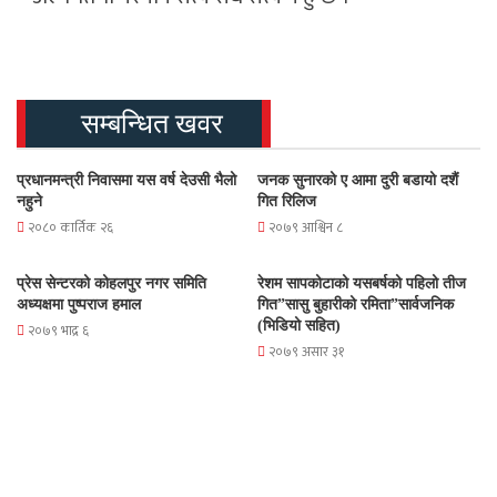
सम्बन्धित खवर
प्रधानमन्त्री निवासमा यस वर्ष देउसी भैलो
जनक सुनारको ए आमा दुरी बडायो दशैं
नहुने
गित रिलिज
२०८० कार्तिक २६
२०७९ आश्विन ८
प्रेस सेन्टरको कोहलपुर नगर समिति
रेशम सापकोटाको यसबर्षको पहिलो तीज
अध्यक्षमा पुष्पराज हमाल
गित”सासु बुहारीको रमिता”सार्वजनिक
(भिडियो सहित)
२०७९ भाद्र ६
२०७९ असार ३१