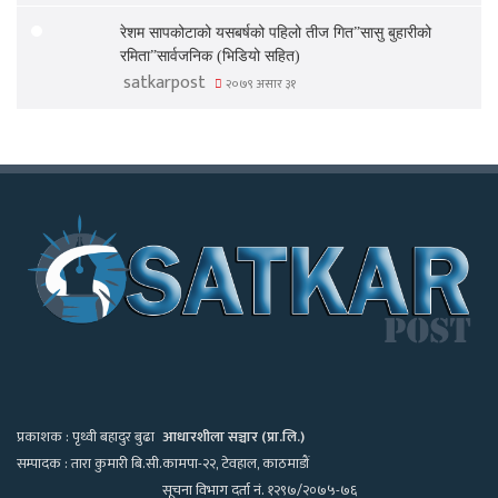
रेशम सापकोटाको यसबर्षको पहिलो तीज गित”सासु बुहारीको
रमिता”सार्वजनिक (भिडियो सहित)
satkarpost
२०७९ असार ३१
प्रकाशक : पृथ्वी बहादुर बुढा
आधारशीला सञ्चार (प्रा.लि.)
सम्पादक : तारा कुमारी बि.सी.
कामपा-२२, टेवहाल, काठमाडाैं
सूचना विभाग दर्ता नं. १२९७/२०७५-७६