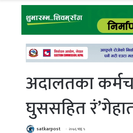
अदालतका कर्मचा
घुससहित रं’गेह
satkarpost
२०७६ भाद्र ५