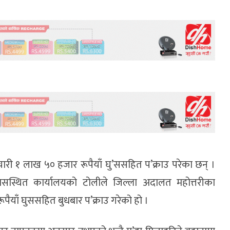
ारी १ लाख ५० हजार रूपैयाँ घु’ससहित प’क्राउ परेका छन् ।
ासस्थित कार्यालयको टोलीले जिल्ला अदालत महोत्तरीका
ैयाँ घुससहित बुधबार प’क्राउ गरेको हो ।