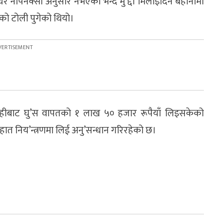
र नापनक्सा अनुसार नभएको भन्दै मु’द्दा मिलाइदिने बहानामा
रको टोली पुगेको थियो।
राहीबाट घु’स वापतको १ लाख ५० हजार रूपैयाँ लिइसकेको
हात निय’न्त्रणमा लिई अनु’सन्धान गरिरहेको छ।