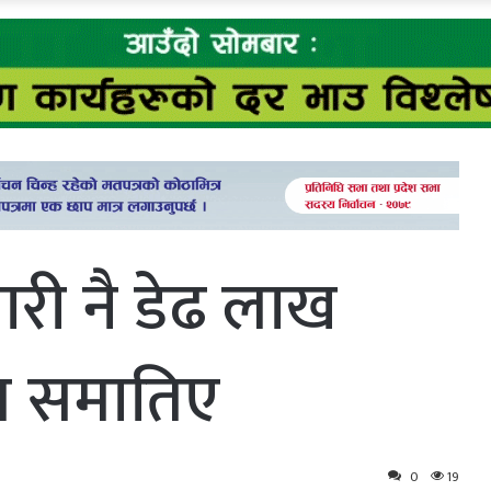
री नै डेढ लाख
ात समातिए
0
19