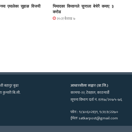
चनमा एमालेका सुहाङ विजयी
भिमादका किसानले सुन्तला बेचेरै कमाए ३
करोड
२०८१ बैशाख ७
्वी बहादुर बुढा
आधारशीला सञ्चार (प्रा.लि.)
ा कुमारी बि.सी.
कामपा-२२, टेवहाल, काठमाडाैं
सूचना विभाग दर्ता नं. १२९७/२०७५-७६
फोन : ९८४०६०२१३९, ९८१८१८२२७०
ईमेलः satkarpost@gmail.com