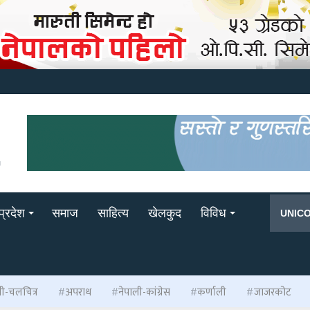
प्रदेश
समाज
साहित्य
खेलकुद
विविध
UNIC
ली-चलचित्र
अपराध
नेपाली-कांग्रेस
कर्णाली
जाजरकोट