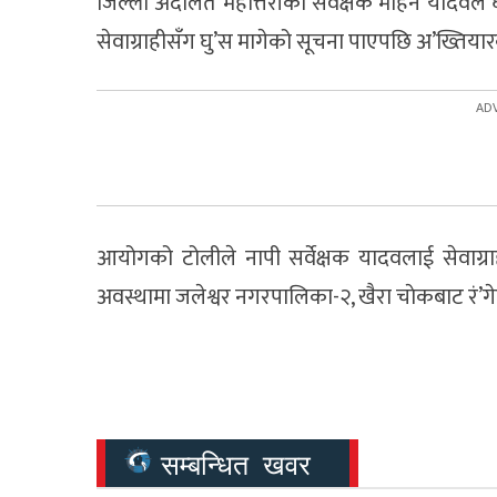
जिल्ला अदालत महोत्तरीका सर्वेक्षक मोहन यादवले घ
सेवाग्राहीसँग घु’स मागेको सूचना पाएपछि अ’ख्तिया
आयोगको टोलीले नापी सर्वेक्षक यादवलाई सेवाग्
अवस्थामा जलेश्वर नगरपालिका-२, खैरा चाेकबाट रं’गे
सम्बन्धित खवर