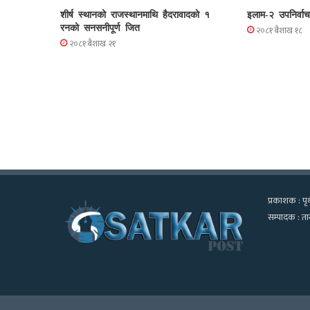
शीर्ष स्थानको राजस्थानमाथि हैदरावादको १
इलाम-२ उपनिर्वा
रनको सनसनीपूर्ण जित
२०८१ बैशाख १८
२०८१ बैशाख २१
प्रकाशक : पृथ
सम्पादक : तार