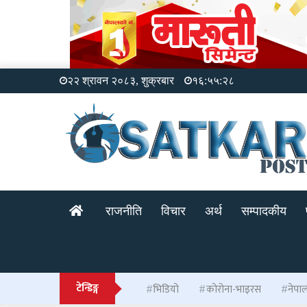
२२ श्रावन २०८३, शुक्रबार
१६:५५:२८
राजनीति
विचार
अर्थ
सम्पादकीय
टेन्डिङ्ग
भिडियो
कोरोना-भाइरस
नेपा