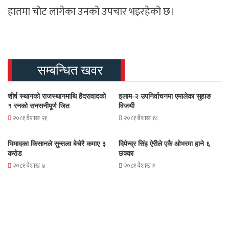
हातमा चोट लागेका उनको उपचार भइरहेको छ।
सम्बन्धित खवर
शीर्ष स्थानको राजस्थानमाथि हैदरावादको
इलाम-२ उपनिर्वाचनमा एमालेका सुहाङ
१ रनको सनसनीपूर्ण जित
विजयी
२०८१ बैशाख २१
२०८१ बैशाख १८
भिमादका किसानले सुन्तला बेचेरै कमाए ३
दिपेन्द्र सिंह ऐरीले एकै ओभरमा हाने ६
करोड
छक्का
२०८१ बैशाख ७
२०८१ बैशाख १