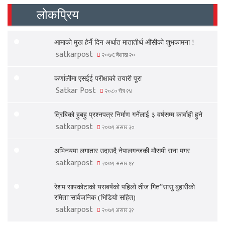
लोकप्रिय
आमाको मुख हेर्ने दिन अर्थात मातातीर्थ औंसीको शुभकामना !
satkarpost
२०७६ बैशाख २०
कर्णालीमा एसईई परीक्षाको तयारी पूरा
Satkar Post
२०८० चैत्र १४
त्रिबिको हुबहु प्रश्नपत्र निर्माण गर्नेलाई ३ वर्षसम्म कार्वाही हुने
satkarpost
२०७९ असार ३०
अभिनयमा लगातार उदाउदै नेपालगन्जकी मौसमी राना मगर
satkarpost
२०७९ असार ११
रेशम सापकोटाको यसबर्षको पहिलो तीज गित”सासु बुहारीको
रमिता”सार्वजनिक (भिडियो सहित)
satkarpost
२०७९ असार ३१