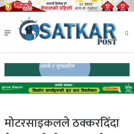
Menu
Se
fo
मोटरसाइकलले ठक्करदिँदा