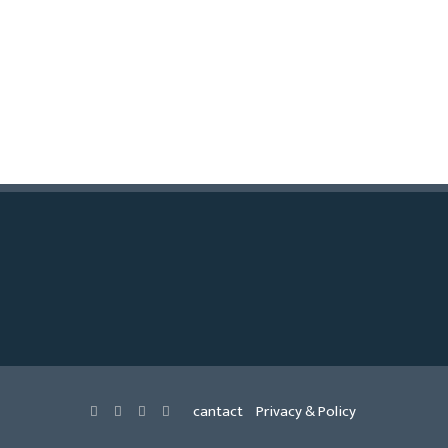
cantact
Privacy & Policy
Facebook
Twitter
YouTube
Instagram