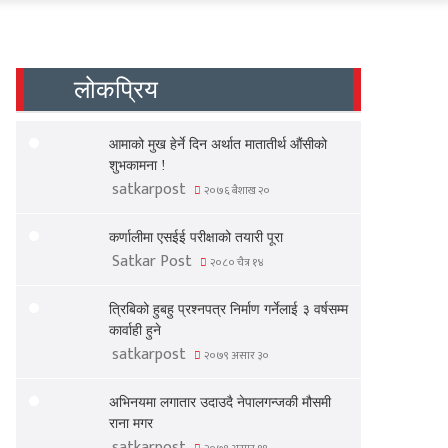
लोकप्रिय
आमाको मुख हेर्ने दिन अर्थात मातातीर्थ औंसीको
शुभकामना !
satkarpost
२०७६ बैशाख २०
कर्णालीमा एसईई परीक्षाको तयारी पूरा
Satkar Post
२०८० चैत्र १४
त्रिबिको हुबहु प्रश्नपत्र निर्माण गर्नेलाई ३ वर्षसम्म
कार्वाही हुने
satkarpost
२०७९ असार ३०
अभिनयमा लगातार उदाउदै नेपालगन्जकी मौसमी
राना मगर
satkarpost