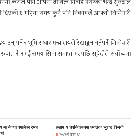
वयनमा कसैले पनि आफ्नो दायित्व निर्वाह नगरेको भन्दै सुवेदीले
च्चले दिएको ६ महिना समय कुनै पनि निकायले आफ्नो जिम्मेवारी
ाउनु पर्ने र भूमि सुधार मन्त्रालयले रेखाङ्कन गर्नुपर्ने जिम्मेवारी
सुरुवात नै नभई समय सिमा समाप्त भएपछि सुवेदीले सर्वोच्चमा
१ मा नेकपा एमालेका दमन
इलाम-२ उपनिर्वाचनमा एमालेका सुहाङ विजयी
जयी
२०८१ बैशाख १८