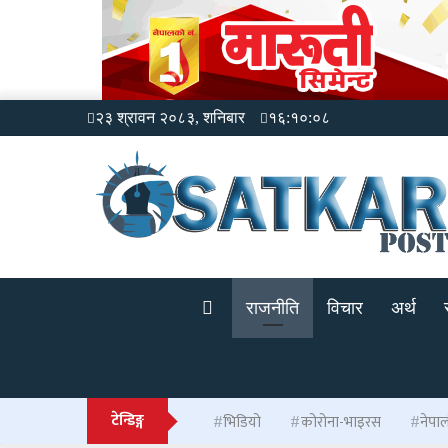
२३ श्रावन २०८३, शनिबार
१६:१०:०८
राजनीति
विचार
अर्थ
टेन्डिङ्ग
भिडियो
कोरोना-भाइरस
नेपा