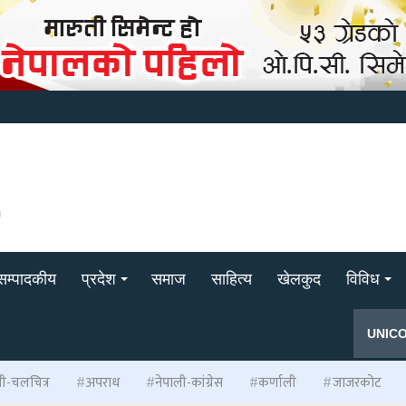
सम्पादकीय
प्रदेश
समाज
साहित्य
खेलकुद
विविध
UNIC
ली-चलचित्र
अपराध
नेपाली-कांग्रेस
कर्णाली
जाजरकोट