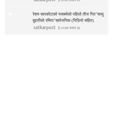
२०७९ असार ११
रेशम सापकोटाको यसबर्षको पहिलो तीज गित”सासु
बुहारीको रमिता”सार्वजनिक (भिडियो सहित)
satkarpost
२०७९ असार ३१