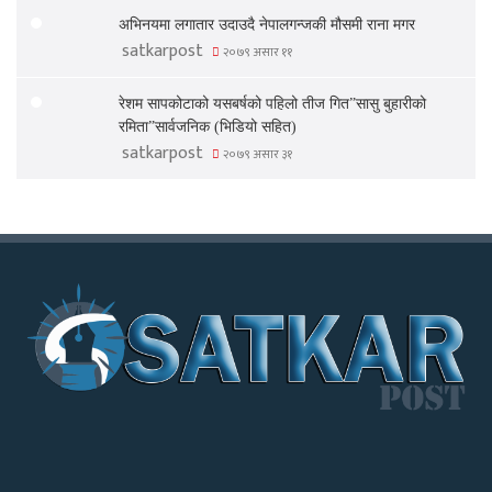
अभिनयमा लगातार उदाउदै नेपालगन्जकी मौसमी राना मगर
satkarpost
२०७९ असार ११
रेशम सापकोटाको यसबर्षको पहिलो तीज गित”सासु बुहारीको
रमिता”सार्वजनिक (भिडियो सहित)
satkarpost
२०७९ असार ३१