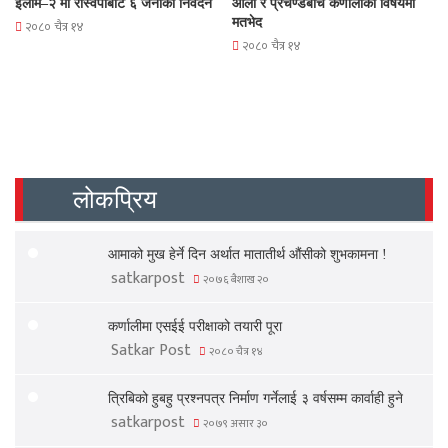
इलाम–२ मा रास्वपाबाट ६ जनाको निवेदन
ओली र प्रचण्डबीच कर्णालीको विषयमा
मतभेद
२०८० चैत्र १४
२०८० चैत्र १४
लोकप्रिय
आमाको मुख हेर्ने दिन अर्थात मातातीर्थ औंसीको शुभकामना !
satkarpost
२०७६ बैशाख २०
कर्णालीमा एसईई परीक्षाको तयारी पूरा
Satkar Post
२०८० चैत्र १४
त्रिबिको हुबहु प्रश्नपत्र निर्माण गर्नेलाई ३ वर्षसम्म कार्वाही हुने
satkarpost
२०७९ असार ३०