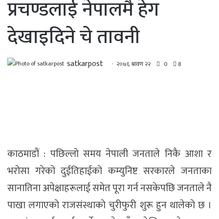
प्रचण्डलाई नेपालमै हेग
देखाइदिने चे तावनी
satkarpost
२०७६ श्रावण २२
0
8
काठमाडाैं : पछिल्लाे समय नेपाली जनताले निकै आशा र
भराेसा गरेकाे दुईतिहाईकाे कम्युनिष्ट सरकारले जनताका
सानातिना अपेक्षाहरूलाई समेत पूरा गर्न नसकेपछि जनताले नै
पाखा लगाएकाे राजसंस्थाकाे चुरीफुरी शुरू हुन थालेकाे छ ।