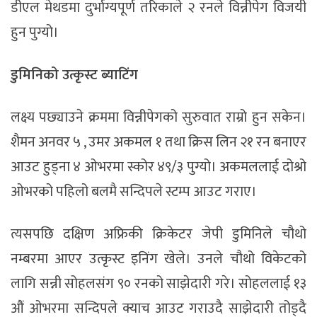
डीएल मेथडमा दुर्भाग्यपूर्ण तरिकाले २ रनले विन्नीपेग विजयी
हुन पुग्यो।
डुमिनिको उत्कृस्ट ब्याटिंग
लक्ष्य पछ्याउने क्रममा विन्नीपेगको सुरुवात राम्रो हुन सकेन।
शैमन अनवर ५ , उमर अकमल १ तथा क्रिस लिन २१ रन बनाएर
आउट हुड्ना ४ ओभरमा स्कोर ४९/३ पुग्यो। अकमललाई दोश्रो
ओभरको पहिलो बलमै सन्दिपले स्टम्प आउट गराए।
त्यसपछि दक्षिण अफ्रिकी क्रिकेटर जेपी डुमिनिले चौथो
नम्बरमा आएर उत्कृस्ट इनिंग खेले। उनले चौथो विकेटको
लागि सन्नी सोहलसंग ९० रनको साझेदारी गरे। सोहललाई १३
औं ओभरमा सन्दिपले क्याच आउट गराउदै साझेदारी तोड्दै