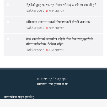
त्रिबिको हुबहु प्रश्नपत्र निर्माण गर्नेलाई ३ वर्षसम्म कार्वाही हुने
satkarpost
२०७९ असार ३०
अभिनयमा लगातार उदाउदै नेपालगन्जकी मौसमी राना मगर
satkarpost
२०७९ असार ११
रेशम सापकोटाको यसबर्षको पहिलो तीज गित”सासु बुहारीको
रमिता”सार्वजनिक (भिडियो सहित)
satkarpost
२०७९ असार ३१
प्रकाशक : पृथ्वी बहादुर बुढा
सम्पादक : तारा कुमारी बि.सी.
आधारशीला सञ्चार (प्रा.लि.)
कामपा-२२, टेवहाल, काठमाडाैं