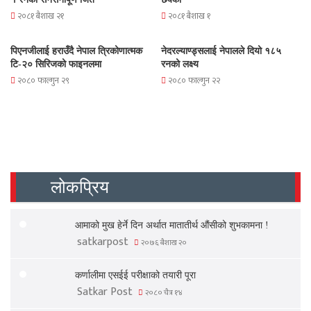
२०८१ बैशाख २१
२०८१ बैशाख १
पिएनजीलाई हराउँदै नेपाल त्रिकोणात्मक
नेदरल्याण्ड्सलाई नेपालले दियो १८५
टि-२० सिरिजको फाइनलमा
रनको लक्ष्य
२०८० फाल्गुन २९
२०८० फाल्गुन २२
लोकप्रिय
आमाको मुख हेर्ने दिन अर्थात मातातीर्थ औंसीको शुभकामना !
satkarpost
२०७६ बैशाख २०
कर्णालीमा एसईई परीक्षाको तयारी पूरा
Satkar Post
२०८० चैत्र १४