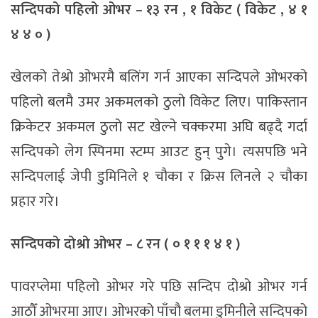
सन्दिपको पहिलो ओभर – १३ रन , १ विकेट ( विकेट , ४ १
४ ४ ० )
खेलको तेश्रो ओभरमै बलिंग गर्न आएका सन्दिपले ओभरको
पहिलो बलमै उमर अकमलको ठुलो विकेट लिए। पाकिस्तान
क्रिकेटर अकमल ठुलो सट खेल्ने चक्करमा अघि बढ्दै गर्दा
सन्दिपको लेग स्पिनमा स्टम्प आउट हुन् पुगे। त्यसपछि भने
सन्दिपलाई जेपी डुमिनिले १ चौका र क्रिस लिनले २ चौका
प्रहार गरे।
सन्दिपको दोश्रो ओभर – ८ रन ( ० १ १ १ ४ १ )
पावरप्लेमा पहिलो ओभर गरे पछि सन्दिप दोश्रो ओभर गर्न
आठौँ ओभरमा आए। ओभरको पाँचौ बलमा डुमिनीले सन्दिपको