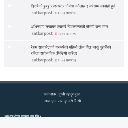
त्रिबिको हुबहु प्रश्नपत्र निर्माण गर्नेलाई ३ वर्षसम्म कार्वाही हुने
satkarpost
२०७९ असार ३०
अभिनयमा लगातार उदाउदै नेपालगन्जकी मौसमी राना मगर
satkarpost
२०७९ असार ११
रेशम सापकोटाको यसबर्षको पहिलो तीज गित”सासु बुहारीको
रमिता”सार्वजनिक (भिडियो सहित)
satkarpost
२०७९ असार ३१
प्रकाशक : पृथ्वी बहादुर बुढा
सम्पादक : तारा कुमारी बि.सी.
आधारशीला सञ्चार (प्रा.लि.)
कामपा-२२, टेवहाल, काठमाडाैं