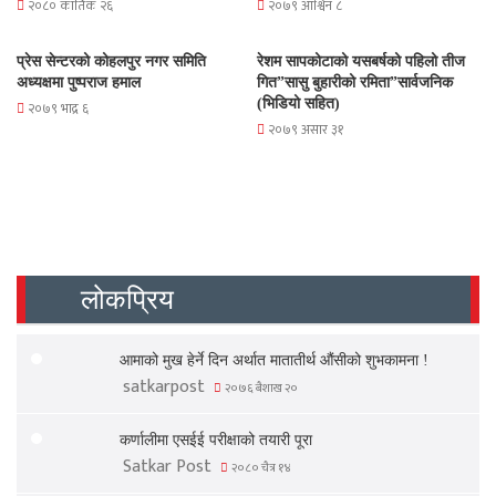
२०८० कार्तिक २६
२०७९ आश्विन ८
प्रेस सेन्टरको कोहलपुर नगर समिति
रेशम सापकोटाको यसबर्षको पहिलो तीज
अध्यक्षमा पुष्पराज हमाल
गित”सासु बुहारीको रमिता”सार्वजनिक
(भिडियो सहित)
२०७९ भाद्र ६
२०७९ असार ३१
लोकप्रिय
आमाको मुख हेर्ने दिन अर्थात मातातीर्थ औंसीको शुभकामना !
satkarpost
२०७६ बैशाख २०
कर्णालीमा एसईई परीक्षाको तयारी पूरा
Satkar Post
२०८० चैत्र १४