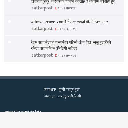
त्रिबिको हुबहु प्रश्नपत्र निर्माण गर्नेलाई ३ वर्षसम्म कार्वाही हुने
satkarpost
२०७९ असार ३०
अभिनयमा लगातार उदाउदै नेपालगन्जकी मौसमी राना मगर
satkarpost
२०७९ असार ११
रेशम सापकोटाको यसबर्षको पहिलो तीज गित”सासु बुहारीको
रमिता”सार्वजनिक (भिडियो सहित)
satkarpost
२०७९ असार ३१
प्रकाशक : पृथ्वी बहादुर बुढा
सम्पादक : तारा कुमारी बि.सी.
आधारशीला सञ्चार (प्रा.लि.)
कामपा-२२, टेवहाल, काठमाडाैं
सूचना विभाग दर्ता नं. १२९७/२०७५-७६