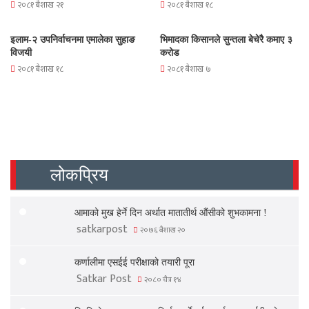
२०८१ बैशाख २१
२०८१ बैशाख १८
इलाम-२ उपनिर्वाचनमा एमालेका सुहाङ
भिमादका किसानले सुन्तला बेचेरै कमाए ३
विजयी
करोड
२०८१ बैशाख १८
२०८१ बैशाख ७
लोकप्रिय
आमाको मुख हेर्ने दिन अर्थात मातातीर्थ औंसीको शुभकामना !
satkarpost
२०७६ बैशाख २०
कर्णालीमा एसईई परीक्षाको तयारी पूरा
Satkar Post
२०८० चैत्र १४