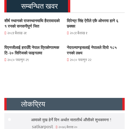
सम्बन्धित खवर
शीर्ष स्थानको राजस्थानमाथि हैदरावादको
दिपेन्द्र सिंह ऐरीले एकै ओभरमा हाने ६
१ रनको सनसनीपूर्ण जित
छक्का
२०८१ बैशाख २१
२०८१ बैशाख १
पिएनजीलाई हराउँदै नेपाल त्रिकोणात्मक
नेदरल्याण्ड्सलाई नेपालले दियो १८५
टि-२० सिरिजको फाइनलमा
रनको लक्ष्य
२०८० फाल्गुन २९
२०८० फाल्गुन २२
लोकप्रिय
आमाको मुख हेर्ने दिन अर्थात मातातीर्थ औंसीको शुभकामना !
satkarpost
२०७६ बैशाख २०