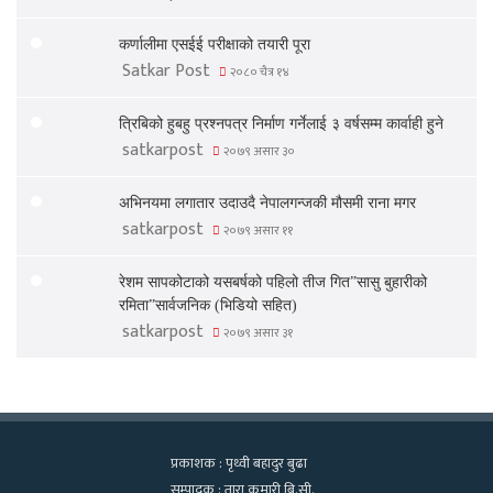
कर्णालीमा एसईई परीक्षाको तयारी पूरा
Satkar Post
२०८० चैत्र १४
त्रिबिको हुबहु प्रश्नपत्र निर्माण गर्नेलाई ३ वर्षसम्म कार्वाही हुने
satkarpost
२०७९ असार ३०
अभिनयमा लगातार उदाउदै नेपालगन्जकी मौसमी राना मगर
satkarpost
२०७९ असार ११
रेशम सापकोटाको यसबर्षको पहिलो तीज गित”सासु बुहारीको
रमिता”सार्वजनिक (भिडियो सहित)
satkarpost
२०७९ असार ३१
प्रकाशक : पृथ्वी बहादुर बुढा
सम्पादक : तारा कुमारी बि.सी.