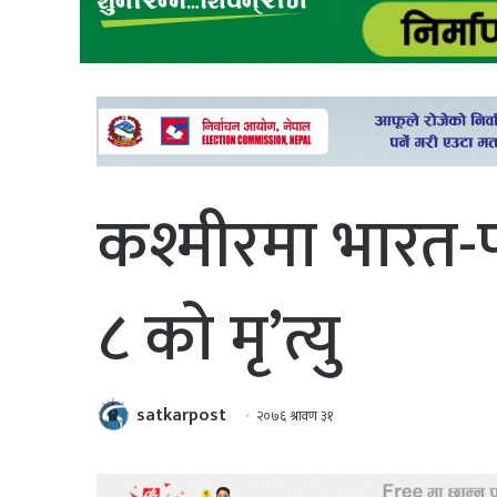
कश्मीरमा भारत-प
८ काे मृ’त्यु
satkarpost
२०७६ श्रावण ३१