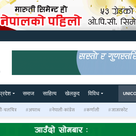
प्रदेश
समाज
साहित्य
खेलकुद
विविध
UNIC
ली-चलचित्र
अपराध
नेपाली-कांग्रेस
कर्णाली
जाजरकोट