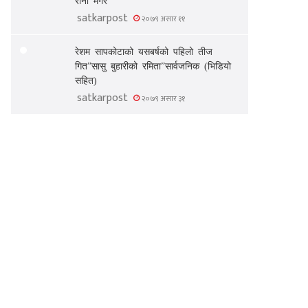
satkarpost
२०७९ असार ११
रेशम सापकोटाको यसबर्षको पहिलो तीज
गित”सासु बुहारीको रमिता”सार्वजनिक (भिडियो
सहित)
satkarpost
२०७९ असार ३१