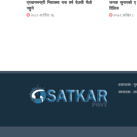
प्रधानमन्त्री निवासमा यस वर्ष देउसी भैलो
जनक सुनारको ए आ
नहुने
रिलिज
२०८० कार्तिक २६
२०७९ आश्विन ८
प्रकाशक : पृथ
सम्पादक : तार