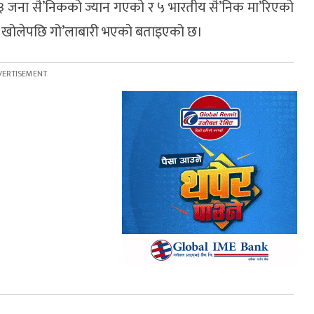
राती ३ जना सै’निकको ज्यान गएको र ५ भारतीय सै’निक मा’रिएको
’यर खोलेपछि गो’लाबारी भएको बताइएको छ।