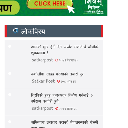
लोकप्रिय
आमाको मुख हेर्ने दिन अर्थात मातातीर्थ औंसीको
शुभकामना !
satkarpost
२०७६ बैशाख २०
कर्णालीमा एसईई परीक्षाको तयारी पूरा
Satkar Post
२०८० चैत्र १४
त्रिबिको हुबहु प्रश्नपत्र निर्माण गर्नेलाई ३
वर्षसम्म कार्वाही हुने
satkarpost
२०७९ असार ३०
अभिनयमा लगातार उदाउदै नेपालगन्जकी मौसमी
राना मगर