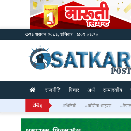
२३ श्रावन २०८३, शनिबार
०२:०३:११
राजनीति
विचार
अर्थ
सम्पादकीय
टेन्डिङ्ग
भिडियो
कोरोना-भाइरस
नेपा