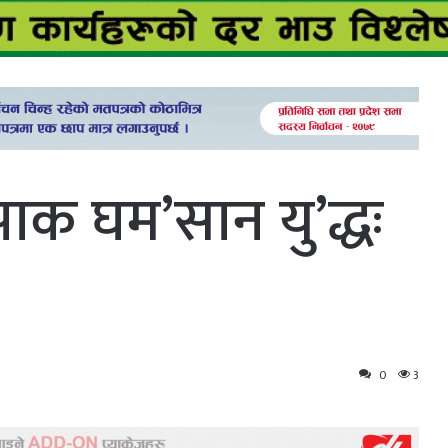
ाक घम’सान यु’द्धः
0
3