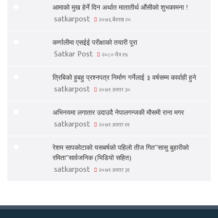
आमाको मुख हेर्ने दिन अर्थात मातातीर्थ औंसीको शुभकामना !
satkarpost
२०७६ बैशाख २०
कर्णालीमा एसईई परीक्षाको तयारी पूरा
Satkar Post
२०८० चैत्र १४
त्रिबिको हुबहु प्रश्नपत्र निर्माण गर्नेलाई ३ वर्षसम्म कार्वाही हुने
satkarpost
२०७९ असार ३०
अभिनयमा लगातार उदाउदै नेपालगन्जकी मौसमी राना मगर
satkarpost
२०७९ असार ११
रेशम सापकोटाको यसबर्षको पहिलो तीज गित”सासु बुहारीको
रमिता”सार्वजनिक (भिडियो सहित)
satkarpost
२०७९ असार ३१