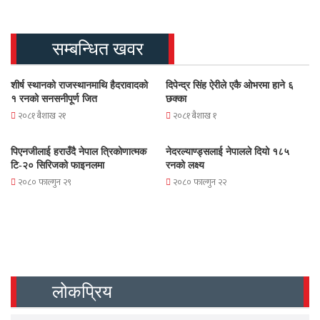
सम्बन्धित खवर
शीर्ष स्थानको राजस्थानमाथि हैदरावादको
दिपेन्द्र सिंह ऐरीले एकै ओभरमा हाने ६
१ रनको सनसनीपूर्ण जित
छक्का
२०८१ बैशाख २१
२०८१ बैशाख १
पिएनजीलाई हराउँदै नेपाल त्रिकोणात्मक
नेदरल्याण्ड्सलाई नेपालले दियो १८५
टि-२० सिरिजको फाइनलमा
रनको लक्ष्य
२०८० फाल्गुन २९
२०८० फाल्गुन २२
लोकप्रिय