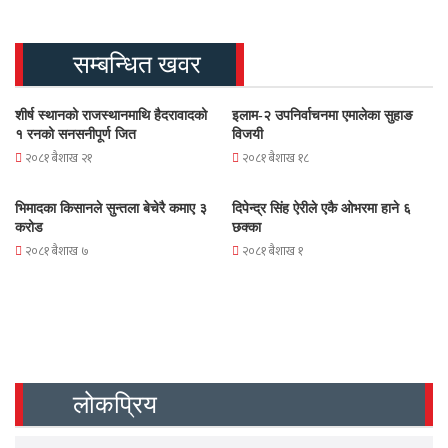
सम्बन्धित खवर
शीर्ष स्थानको राजस्थानमाथि हैदरावादको
इलाम-२ उपनिर्वाचनमा एमालेका सुहाङ
१ रनको सनसनीपूर्ण जित
विजयी
२०८१ बैशाख २१
२०८१ बैशाख १८
भिमादका किसानले सुन्तला बेचेरै कमाए ३
दिपेन्द्र सिंह ऐरीले एकै ओभरमा हाने ६
करोड
छक्का
२०८१ बैशाख ७
२०८१ बैशाख १
लोकप्रिय