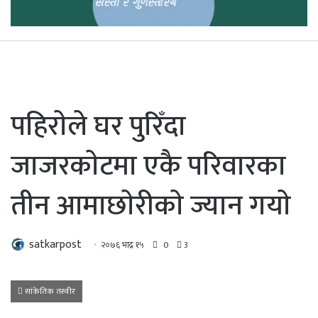
पहिराेले घर पुरिँदा
जाजरकाेटमा एकै परिवारका
तीन आमाछाेरीकाे ज्यान गयाे
satkarpost
२०७६ भाद्र १५
0
3
सांकेतिक तस्वीर