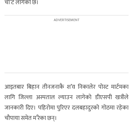
चो’ट लागेको छ।
आइतबार बिहान तीनजनाकै श’व निकालेर पोस्ट मार्टमका
लागि जिल्ला अस्पताल ल्याउन लागेको डीएसपी खत्रीले
जानकारी दिए। पहिराेमा पुरिएर दलबहादुरको गोठमा रहेका
चौपाया समेत म’रेका छन्।