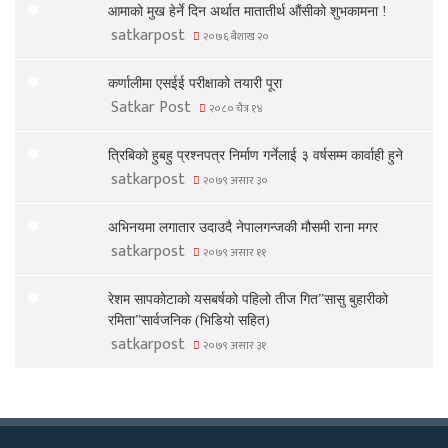
आमाको मुख हेर्ने दिन अर्थात मातातीर्थ औंसीको शुभकामना !
satkarpost
२०७६ बैशाख २०
कर्णालीमा एसईई परीक्षाको तयारी पूरा
Satkar Post
२०८० चैत्र १४
त्रिबिको हुबहु प्रश्नपत्र निर्माण गर्नेलाई ३ वर्षसम्म कार्वाही हुने
satkarpost
२०७९ असार ३०
अभिनयमा लगातार उदाउदै नेपालगन्जकी मौसमी राना मगर
satkarpost
२०७९ असार ११
रेशम सापकोटाको यसबर्षको पहिलो तीज गित”सासु बुहारीको
रमिता”सार्वजनिक (भिडियो सहित)
satkarpost
२०७९ असार ३१