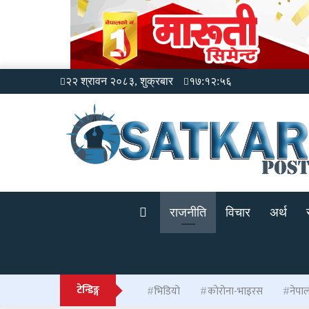
२२ श्रावन २०८३, शुक्रबार
१७:१२:५६
राजनीति
विचार
अर्थ
टेन्डिङ्ग
भिडियो
कोरोना-भाइरस
नेपा