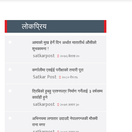
लोकप्रिय
आमाको मुख हेर्ने दिन अर्थात मातातीर्थ औंसीको
शुभकामना !
satkarpost
२०७६ बैशाख २०
कर्णालीमा एसईई परीक्षाको तयारी पूरा
Satkar Post
२०८० चैत्र १४
त्रिबिको हुबहु प्रश्नपत्र निर्माण गर्नेलाई ३ वर्षसम्म
कार्वाही हुने
satkarpost
२०७९ असार ३०
अभिनयमा लगातार उदाउदै नेपालगन्जकी मौसमी
राना मगर
satkarpost