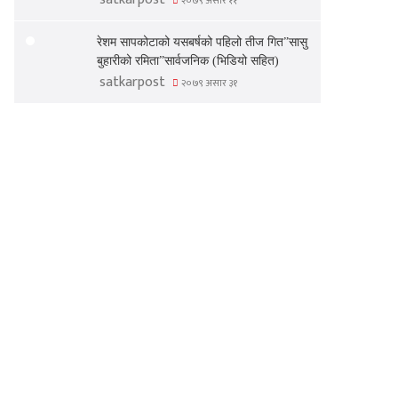
२०७९ असार ११
रेशम सापकोटाको यसबर्षको पहिलो तीज गित”सासु
बुहारीको रमिता”सार्वजनिक (भिडियो सहित)
satkarpost
२०७९ असार ३१