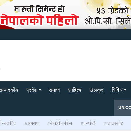
सम्पादकीय
प्रदेश
समाज
साहित्य
खेलकुद
विविध
UNIC
ली-चलचित्र
अपराध
नेपाली-कांग्रेस
कर्णाली
जाजरकोट