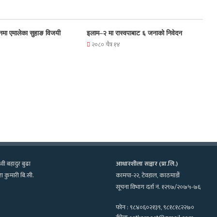
नमा एमालेका सुहाङ विजयी
इलाम–२ मा रास्वपाबाट ६ जनाको निवेदन
२०८० चैत्र १४
्वी बहादुर बुढा
आधारशीला सञ्चार (प्रा.लि.)
ा कुमारी बि.सी.
कामपा-२२, टेवहाल, काठमाडाैं
सूचना विभाग दर्ता नं. १२९७/२०७५-७६
फोन : ९८४०६०२१३९, ९८१८१८२२७०