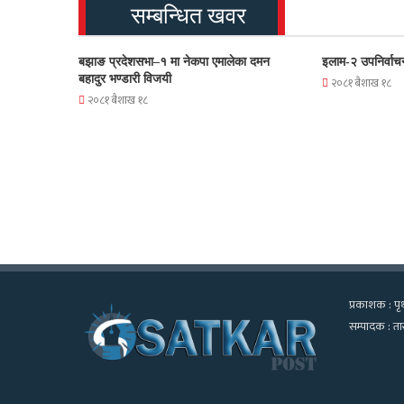
सम्बन्धित खवर
बझाङ प्रदेशसभा–१ मा नेकपा एमालेका दमन
इलाम-२ उपनिर्वाच
बहादुर भण्डारी विजयी
२०८१ बैशाख १८
२०८१ बैशाख १८
प्रकाशक : पृथ
सम्पादक : तार