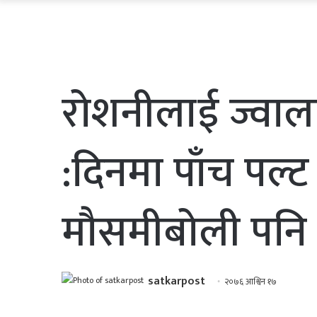
रोशनीलाई ज्वाल
:दिनमा पाँच पल्ट
मौसमीबोली पनि न
satkarpost
२०७६ आश्विन १७