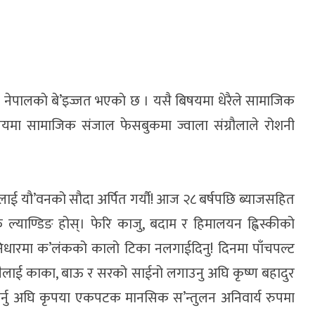
रमै नेपालकाे बे’इज्जत भएकाे छ । यसै बिषयमा धेरैले सामाजिक
यमा सामाजिक संजाल फेसबुकमा ज्वाला संग्रौलाले रोशनी
लाई यौ’वनको सौदा अर्पित गर्यौ! आज २८ बर्षपछि ब्याजसहित
 ल्याण्डिङ होस्। फेरि काजु, बदाम र हिमालयन ह्विस्कीको
निधारमा क’लंकको कालो टिका नलगाईदिनु! दिनमा पाँचपल्ट
 कसैलाई काका, बाऊ र सरको साईनो लगाउनु अघि कृष्ण बहादुर
 गर्नु अघि कृपया एकपटक मानसिक स’न्तुलन अनिवार्य रुपमा