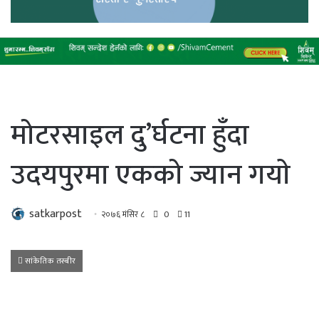
मोटरसाइल दु’र्घटना हुँदा
उदयपुरमा एकको ज्यान गयाे
satkarpost
२०७६ मंसिर ८
0
11
सांकेतिक तस्बीर