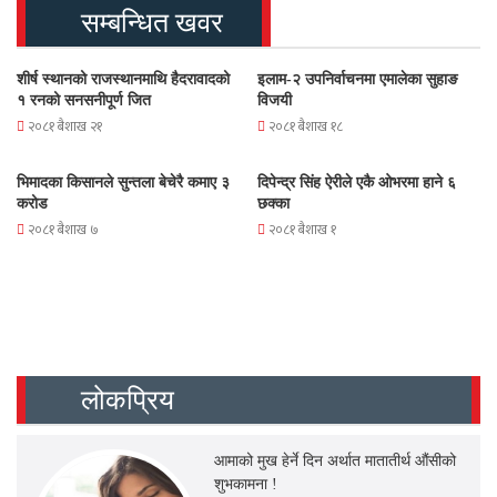
सम्बन्धित खवर
शीर्ष स्थानको राजस्थानमाथि हैदरावादको
इलाम-२ उपनिर्वाचनमा एमालेका सुहाङ
१ रनको सनसनीपूर्ण जित
विजयी
२०८१ बैशाख २१
२०८१ बैशाख १८
भिमादका किसानले सुन्तला बेचेरै कमाए ३
दिपेन्द्र सिंह ऐरीले एकै ओभरमा हाने ६
करोड
छक्का
२०८१ बैशाख ७
२०८१ बैशाख १
लोकप्रिय
आमाको मुख हेर्ने दिन अर्थात मातातीर्थ औंसीको
शुभकामना !