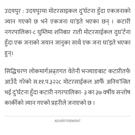
उदयपुर : उदयपुरमा मोटरसाइकल दु’र्घटना हुँदा एकजनाकाे
ज्यान गएकाे छ भने एकजना घा’इते भएका छन् । कटारी
नगरपालिका-८ घुम्तिमा शनिबार राती मोटरसाईकल दुघ’र्टना
हुँदा एक जनाको जयान जानुका साथै एक जना घा’इते भएका
हुन्।
सिद्धिचरण लोकमार्गअन्र्तगत वेतेनी भन्ज्याङबाट कटारीतर्फ
आउँदै गरेको स.११.प.३२२८ मोटरसाईकल आफैँ अनिय’न्त्रित
भई दु’र्घटना हुँदा कटारी नगरपालिका- ३ का ३७ वर्षीय सन्तोष
कार्कीको ज्यान गएकाे प्रहरीले जनाएकाे छ ।