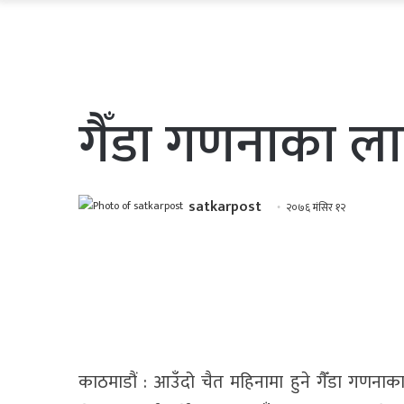
गैँडा गणनाका लागि
satkarpost
२०७६ मंसिर १२
काठमाडौं : आउँदो चैत महिनामा हुने गैँडा गणनाका 