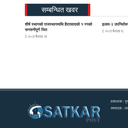
सम्बन्धित खवर
शीर्ष स्थानको राजस्थानमाथि हैदरावादको १ रनको
इलाम-२ उपनिर्वाच
सनसनीपूर्ण जित
२०८१ बैशाख १८
२०८१ बैशाख २१
प्रकाशक : पृथ
सम्पादक : तार