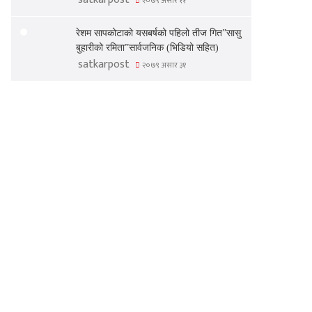
२०७९ असार ११
रेशम सापकोटाको यसबर्षको पहिलो तीज गित”सासु
बुहारीको रमिता”सार्वजनिक (भिडियो सहित)
satkarpost
२०७९ असार ३१