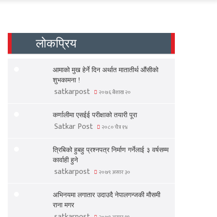
लोकप्रिय
आमाको मुख हेर्ने दिन अर्थात मातातीर्थ औंसीको
शुभकामना !
satkarpost
२०७६ बैशाख २०
कर्णालीमा एसईई परीक्षाको तयारी पूरा
Satkar Post
२०८० चैत्र १४
त्रिबिको हुबहु प्रश्नपत्र निर्माण गर्नेलाई ३ वर्षसम्म
कार्वाही हुने
satkarpost
२०७९ असार ३०
अभिनयमा लगातार उदाउदै नेपालगन्जकी मौसमी
राना मगर
satkarpost