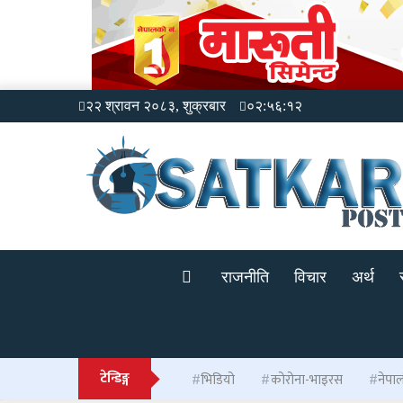
२२ श्रावन २०८३, शुक्रबार
०२:५६:१२
राजनीति
विचार
अर्थ
टेन्डिङ्ग
भिडियो
कोरोना-भाइरस
नेपा