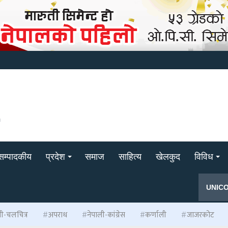
सम्पादकीय
प्रदेश
समाज
साहित्य
खेलकुद
विविध
UNIC
ली-चलचित्र
अपराध
नेपाली-कांग्रेस
कर्णाली
जाजरकोट