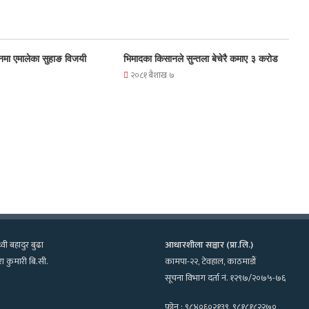
नमा एमालेका सुहाङ विजयी
भिमादका किसानले सुन्तला बेचेरै कमाए ३ करोड
२०८१ बैशाख ७
्वी बहादुर बुढा
आधारशीला सञ्चार (प्रा.लि.)
ा कुमारी बि.सी.
कामपा-२२, टेवहाल, काठमाडाैं
सूचना विभाग दर्ता नं. १२९७/२०७५-७६
फोन : ९८४०६०२१३९, ९८१८१८२२७०