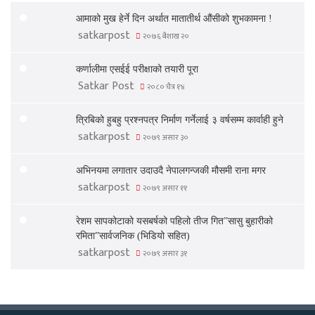
आमाको मुख हेर्ने दिन अर्थात मातातीर्थ औंसीको शुभकामना !
satkarpost
२०७६ बैशाख २०
कर्णालीमा एसईई परीक्षाको तयारी पूरा
Satkar Post
२०८० चैत्र १४
त्रिबिको हुबहु प्रश्नपत्र निर्माण गर्नेलाई ३ वर्षसम्म कार्वाही हुने
satkarpost
२०७९ असार ३०
अभिनयमा लगातार उदाउदै नेपालगन्जकी मौसमी राना मगर
satkarpost
२०७९ असार ११
रेशम सापकोटाको यसबर्षको पहिलो तीज गित”सासु बुहारीको
रमिता”सार्वजनिक (भिडियो सहित)
satkarpost
२०७९ असार ३१