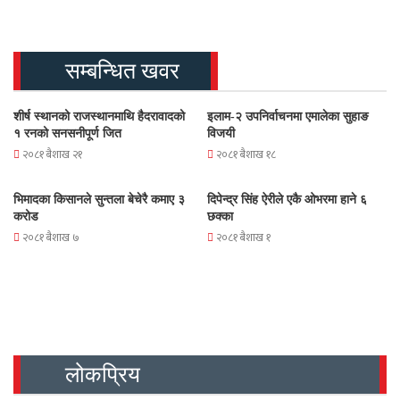
सम्बन्धित खवर
शीर्ष स्थानको राजस्थानमाथि हैदरावादको
इलाम-२ उपनिर्वाचनमा एमालेका सुहाङ
१ रनको सनसनीपूर्ण जित
विजयी
२०८१ बैशाख २१
२०८१ बैशाख १८
भिमादका किसानले सुन्तला बेचेरै कमाए ३
दिपेन्द्र सिंह ऐरीले एकै ओभरमा हाने ६
करोड
छक्का
२०८१ बैशाख ७
२०८१ बैशाख १
लोकप्रिय