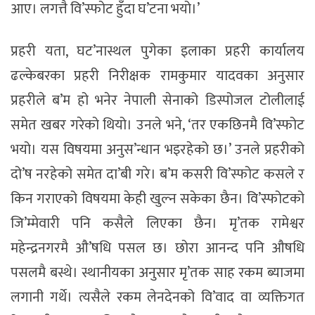
आए। लगत्तै वि’स्फोट हुँदा घ’टना भयो।’
प्रहरी यता, घट’नास्थल पुगेका इलाका प्रहरी कार्यालय
ढल्केबरका प्रहरी निरीक्षक रामकुमार यादवका अनुसार
प्रहरीले ब’म हो भनेर नेपाली सेनाको डिस्पोजल टोलीलाई
समेत खबर गरेको थियो। उनले भने, ‘तर एकछिनमै वि’स्फोट
भयो। यस विषयमा अनुस’न्धान भइरहेको छ।’ उनले प्रहरीको
दो’ष नरहेको समेत दा’बी गरे। ब’म कसरी वि’स्फोट कसले र
किन गराएको विषयमा केही खुल्न सकेका छैन। वि’स्फोटको
जि’म्मेवारी पनि कसैले लिएका छैन। मृ’तक रामेश्वर
महेन्द्रनगरमै औ’षधि पसल छ। छोरा आनन्द पनि औषधि
पसलमै बस्थे। स्थानीयका अनुसार मृ’तक साह रकम ब्याजमा
लगानी गर्थे। त्यसैले रकम लेनदेनको वि’वाद वा व्यक्तिगत