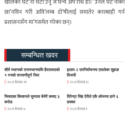
खालको घट’ना घटा’उनु ज’घन्य अप’राध हो।’ उनले घट’नाको
छा’नविन गरी अवि’लम्ब दो’षीलाई समातेर कारबाही गर्न
प्रशासनसँग मा’गसमेत गरेका छन्।
सम्बन्धित खवर
शीर्ष स्थानको राजस्थानमाथि हैदरावादको
इलाम-२ उपनिर्वाचनमा एमालेका सुहाङ
१ रनको सनसनीपूर्ण जित
विजयी
२०८१ बैशाख २१
२०८१ बैशाख १८
भिमादका किसानले सुन्तला बेचेरै कमाए ३
दिपेन्द्र सिंह ऐरीले एकै ओभरमा हाने ६
करोड
छक्का
२०८१ बैशाख ७
२०८१ बैशाख १