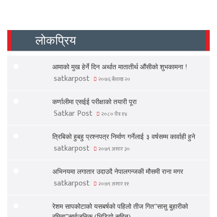
लोकप्रिय
आमाको मुख हेर्ने दिन अर्थात मातातीर्थ औंसीको शुभकामना !
satkarpost
२०७६ बैशाख २०
कर्णालीमा एसईई परीक्षाको तयारी पूरा
Satkar Post
२०८० चैत्र १४
त्रिबिको हुबहु प्रश्नपत्र निर्माण गर्नेलाई ३ वर्षसम्म कार्वाही हुने
satkarpost
२०७९ असार ३०
अभिनयमा लगातार उदाउदै नेपालगन्जकी मौसमी राना मगर
satkarpost
२०७९ असार ११
रेशम सापकोटाको यसबर्षको पहिलो तीज गित”सासु बुहारीको
रमिता”सार्वजनिक (भिडियो सहित)