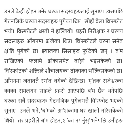
उनले केही होइन भनेर घरका सदस्यहरुलाई सुनाए। त्यसपछि
गेटनजिकै घरका सदस्यहरु पुगेका थिए। सोही बेला वि’स्फोट
भयो। विस्फोटले धरती नै हल्लियो। प्रहरी निरीक्षक र घरका
सदस्यहरु आँगनमा ढ’लेका थिए। वि’स्फोटले घरमा समेत
क्ष’ति पुगेको छ। झ्यालका सिसाहरु फु’टेको छन् । ब’म
राखिएको फलामे ढोकासमेत बा’ङ्गो भइसकेको छ।
वि’स्फोटको शक्तिले शौचालयका ढोकाका भ’त्किसकेको छ।
आँगनमा जताततै रग’त बगेको देखिन्छ। मृ’तक राजेश्वरका
काका रामलगन साहले प्रहरी आएपछि ब’म छैन भनेपछि
घरका सबै सदस्यहरु गेटनजिक पुगेलगत्तै वि’स्फोट भएको
सुनाए। उनले भने, ‘ब’मको आ’शंकामा घर खाली गरिसकेको
थियो। तर प्रहरीले ब’म होइन, शं’का नगर्नुस्’ भनेपछि उनीहरु