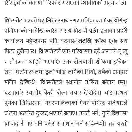
रि’सइबीका कारण वि’स्फोट गराएको स्थानीयको अनुमान छ।
वि’स्फोट भएको घर क्षिरेश्वरनाथ नगरपालिकाका मेयर योगेन्द्र
पजियारको घरदेखि करिब १ सय मिटरमै पर्छ। इलाका प्रहरी
कार्यालय महेन्द्रनगर पनि घटनास्थलदेखि करिब ६/७ सय
मिटर दूरीमा छ। वि’स्फोटले एकै परिवारका दुई जनाको मृ’त्यु
र तीनजना घा’इते भएपछि उक्त टोलबासी शो’कमा डु’बेका
छन्। घट’नास्थलमा ठूलो भी’ड लागेको थियाे, सबैको अनुहार
मलिन देखिन्थे। वि’स्फोटले स्थानीय त्र’सित बनेका छन्।
घटनाबारे स्थानीय केही बोल्न तयार देखिँदैन। घ’टनास्थल
पुगेका क्षिरेश्वरनाथ नगरपालिकाका मेयर योगेन्द्र पजियारले
घ’टना अत्य’न्त दुःखद भएको बताए। उनले भने, ‘कुनै विषयमा
वि’वाद नै भए पनि बसेर समाधान गर्न सकिन्थ्यो। तर यस्तो