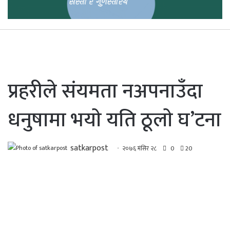
प्रहरीले संयमता नअपनाउँदा
धनुषामा भयाे यति ठूलाे घ’टना
satkarpost
२०७६ मंसिर २८
0
20