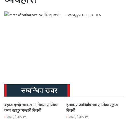
satkarpost
२०७६ पुष ३
0
6
सम्बन्धित खवर
बझाङ प्रदेशसभा–१ मा नेकपा एमालेका
इलाम-२ उपनिर्वाचनमा एमालेका सुहाङ
दमन बहादुर भण्डारी विजयी
विजयी
२०८१ बैशाख १८
२०८१ बैशाख १८