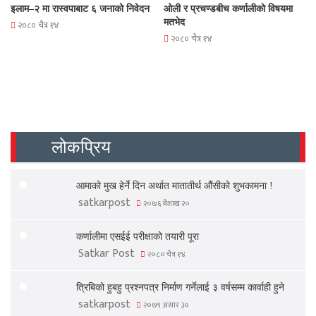
इलाम–२ मा रास्वपाबाट ६ जनाको निवेदन
ओली र प्रचण्डबीच कर्णालीको विषयमा
मतभेद
२०८० चैत्र १४
२०८० चैत्र १४
लोकप्रिय
आमाको मुख हेर्ने दिन अर्थात मातातीर्थ औंसीको शुभकामना !
satkarpost
२०७६ बैशाख २०
कर्णालीमा एसईई परीक्षाको तयारी पूरा
Satkar Post
२०८० चैत्र १४
त्रिबिको हुबहु प्रश्नपत्र निर्माण गर्नेलाई ३ वर्षसम्म कार्वाही हुने
satkarpost
२०७९ असार ३०