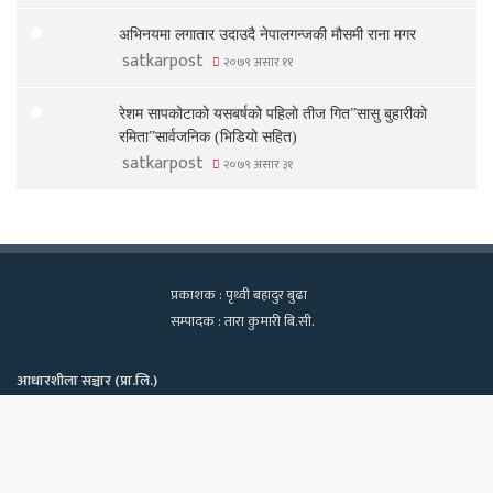
अभिनयमा लगातार उदाउदै नेपालगन्जकी मौसमी राना मगर
satkarpost
२०७९ असार ११
रेशम सापकोटाको यसबर्षको पहिलो तीज गित”सासु बुहारीको
रमिता”सार्वजनिक (भिडियो सहित)
satkarpost
२०७९ असार ३१
प्रकाशक : पृथ्वी बहादुर बुढा
सम्पादक : तारा कुमारी बि.सी.
आधारशीला सञ्चार (प्रा.लि.)
कामपा-२२, टेवहाल, काठमाडाैं
सूचना विभाग दर्ता नं. १२९७/२०७५-७६
फोन : ९८४०६०२१३९, ९८१८१८२२७०
Bac