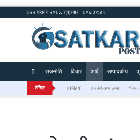
२२ श्रावन २०८३, शुक्रबार
०६:३९:४१
राजनीति
विचार
अर्थ
सम्पादकीय
प
टेन्डिङ्ग
भिडियो
कोरोना-भाइरस
नेपा