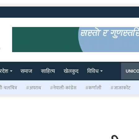
्रदेश
समाज
साहित्य
खेलकुद
विविध
UNIC
ली-चलचित्र
अपराध
नेपाली-कांग्रेस
कर्णाली
जाजरकोट