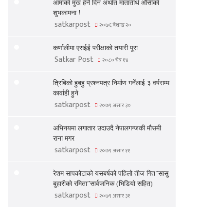
आमाको मुख हेर्ने दिन अर्थात मातातीर्थ औंसीको
शुभकामना !
satkarpost
२०७६ बैशाख २०
कर्णालीमा एसईई परीक्षाको तयारी पूरा
Satkar Post
२०८० चैत्र १४
त्रिबिको हुबहु प्रश्नपत्र निर्माण गर्नेलाई ३ वर्षसम्म
कार्वाही हुने
satkarpost
२०७९ असार ३०
अभिनयमा लगातार उदाउदै नेपालगन्जकी मौसमी
राना मगर
satkarpost
२०७९ असार ११
रेशम सापकोटाको यसबर्षको पहिलो तीज गित”सासु
बुहारीको रमिता”सार्वजनिक (भिडियो सहित)
satkarpost
२०७९ असार ३१