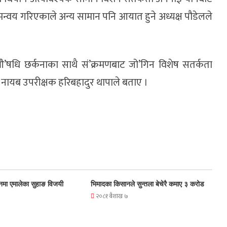
समन्वय गरिएकाले अन्य सामान पनि आयात हुने अध्यक्ष पौडेलले
औ’षधि छर्कनाका साथै सं’क्रमणबाट जो’गिन विशेष सतर्कता
हरी नायब उपरीक्षक हरिबहादुर थापाले बताए ।
नमा एमालेका सुहाङ विजयी
भिमादका किसानले सुन्तला बेचेरै कमाए ३ करोड
२०८१ बैशाख ७