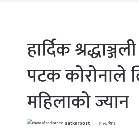
हार्दिक श्रद्धाञ्ज
पटक काेराेनाले लि
महिलाकाे ज्यान
satkarpost
२०७७ जेष्ठ ३