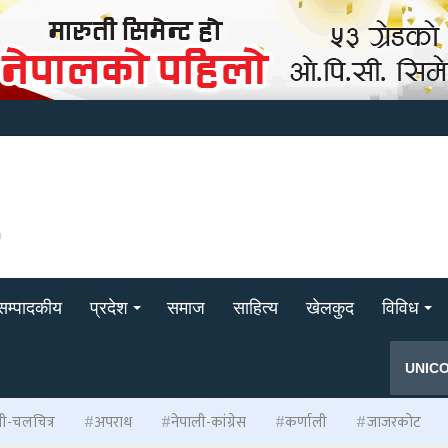
सम्पादकीय
प्रदेश
समाज
साहित्य
खेलकुद
विविध
UNIC
ली-चलचित्र
अपराध
नेपाली-कांग्रेस
कर्णाली
जाजरकोट