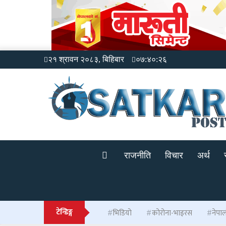
२१ श्रावन २०८३, बिहिबार
०७:४०:२६
राजनीति
विचार
अर्थ
टेन्डिङ्ग
भिडियो
कोरोना-भाइरस
नेपा