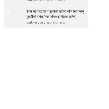
२०७९ असार ११
रेशम सापकोटाको यसबर्षको पहिलो तीज गित”सासु
बुहारीको रमिता”सार्वजनिक (भिडियो सहित)
satkarpost
२०७९ असार ३१