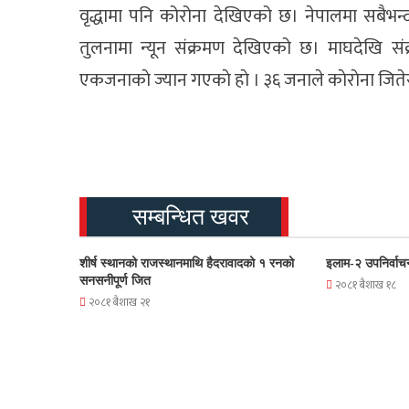
वृद्धामा पनि कोरोना देखिएको छ। नेपालमा सबैभन्
तुलनामा न्यून संक्रमण देखिएको छ। माघदेखि सं
एकजनाकाे ज्यान गएकाे हाे । ३६ जनाले काेराेना जित
सम्बन्धित खवर
शीर्ष स्थानको राजस्थानमाथि हैदरावादको १ रनको
इलाम-२ उपनिर्वाच
सनसनीपूर्ण जित
२०८१ बैशाख १८
२०८१ बैशाख २१