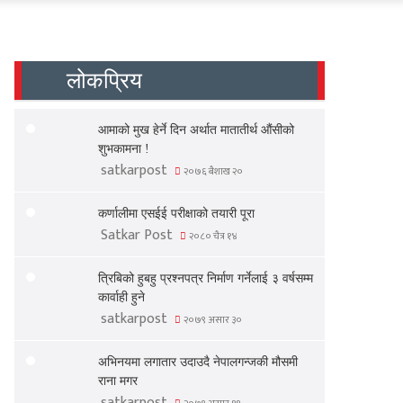
लोकप्रिय
आमाको मुख हेर्ने दिन अर्थात मातातीर्थ औंसीको
शुभकामना !
satkarpost
२०७६ बैशाख २०
कर्णालीमा एसईई परीक्षाको तयारी पूरा
Satkar Post
२०८० चैत्र १४
त्रिबिको हुबहु प्रश्नपत्र निर्माण गर्नेलाई ३ वर्षसम्म
कार्वाही हुने
satkarpost
२०७९ असार ३०
अभिनयमा लगातार उदाउदै नेपालगन्जकी मौसमी
राना मगर
satkarpost