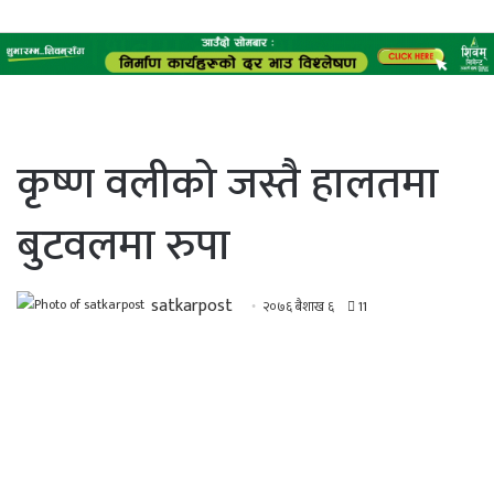
कृष्ण वलीको जस्तै हालतमा
बुटवलमा रुपा
satkarpost
२०७६ बैशाख ६
11