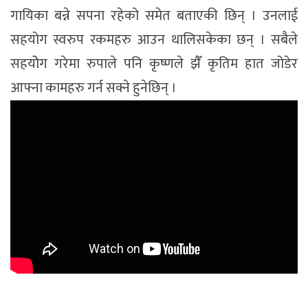
गायिका बन्ने सपना रहेको समेत बताएकी छिन् । उनलाई
सहयोग स्वरुप रकमहरु आउन थालिसकेका छन् । सबैले
सहयोेग गरेमा रुपाले पनि कृष्णले झैँ कृतिम हात जोडेर
आफ्ना कामहरु गर्न सक्ने हुनेछिन् ।