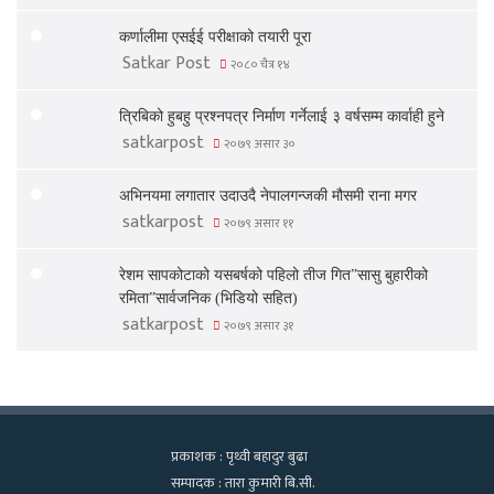
कर्णालीमा एसईई परीक्षाको तयारी पूरा
Satkar Post
२०८० चैत्र १४
त्रिबिको हुबहु प्रश्नपत्र निर्माण गर्नेलाई ३ वर्षसम्म कार्वाही हुने
satkarpost
२०७९ असार ३०
अभिनयमा लगातार उदाउदै नेपालगन्जकी मौसमी राना मगर
satkarpost
२०७९ असार ११
रेशम सापकोटाको यसबर्षको पहिलो तीज गित”सासु बुहारीको
रमिता”सार्वजनिक (भिडियो सहित)
satkarpost
२०७९ असार ३१
प्रकाशक : पृथ्वी बहादुर बुढा
सम्पादक : तारा कुमारी बि.सी.