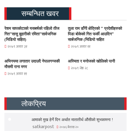
सम्बन्धित खवर
रेशम सापकोटाको यसबर्षको पहिलो तीज
तुला राम डाँगी क्षेत्रिको ” प्रदेशीहरुको
गित”सासु बुहारीको रमिता”सार्वजनिक
पिडा बोकेको गित फर्की आउदिन”
(भिडियो सहित)
सार्बजनिक (भिडियो सहित
२०७९ असार ३१
२०७९ असार ११
अभिनयमा लगातार उदाउदै नेपालगन्जकी
अस्मिता र मनोजको खोलिको पानी
मौसमी राना मगर
२०७९ जेष्ठ २८
२०७९ असार ११
लोकप्रिय
आमाको मुख हेर्ने दिन अर्थात मातातीर्थ औंसीको शुभकामना !
satkarpost
२०७६ बैशाख २०