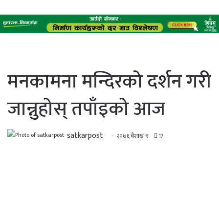
मनकामना मन्दिरको दर्शन गरी
जान्नुहोस् तपाँइको आज
satkarpost
२०७६ बैशाख ९
17