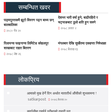
सम्बन्धित खवर
देशभर भारी वर्षा हुने, बाढीपहिरो र
पाठ्यपुस्तकमै झुटो विवरण पढ्न बाध्य छन्
चट्याङबाट ठूलो क्षति हुन सक्ने
बालबालिका
२०७८ असार २
२०८० चैत्र २०
रिलायन्स फाइनान्स लिमिटेड कोहलपुर
मंगलबार देखि सुर्खेतमा एकहप्ता निषेधाज्ञा
शाखाबाट राहत बितरण
२०७८ बैशाख १३
२०७८ जेष्ठ २६
लोकप्रिय
आमाको मुख हेर्ने दिन अर्थात मातातीर्थ औंसीको शुभकामना !
satkarpost
२०७६ बैशाख २०
कर्णालीमा एसईई परीक्षाको तयारी पूरा