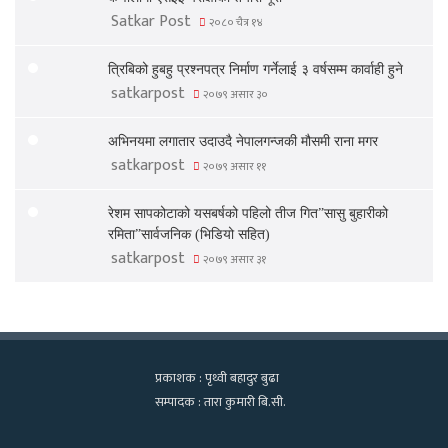
Satkar Post
२०८० चैत्र १४
त्रिबिको हुबहु प्रश्नपत्र निर्माण गर्नेलाई ३ वर्षसम्म कार्वाही हुने
satkarpost
२०७९ असार ३०
अभिनयमा लगातार उदाउदै नेपालगन्जकी मौसमी राना मगर
satkarpost
२०७९ असार ११
रेशम सापकोटाको यसबर्षको पहिलो तीज गित”सासु बुहारीको
रमिता”सार्वजनिक (भिडियो सहित)
satkarpost
२०७९ असार ३१
प्रकाशक : पृथ्वी बहादुर बुढा
सम्पादक : तारा कुमारी बि.सी.