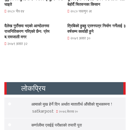
घाइते
बेहोर्दै चितवनका किसान
२०८० चैत्र १४
२०८० फाल्गुन २१
दैलेख गुराँसमा भएको आन्दोलनमा
त्रिबिको हुबहु प्रश्नपत्र निर्माण गर्नेलाई ३
राजनितिकरण गरिएको छैन: प्रेम
वर्षसम्म कार्वाही हुने
ब.रामजाली मगर
२०७९ असार ३०
२०७९ असार ३२
लोकप्रिय
आमाको मुख हेर्ने दिन अर्थात मातातीर्थ औंसीको शुभकामना !
satkarpost
२०७६ बैशाख २०
कर्णालीमा एसईई परीक्षाको तयारी पूरा