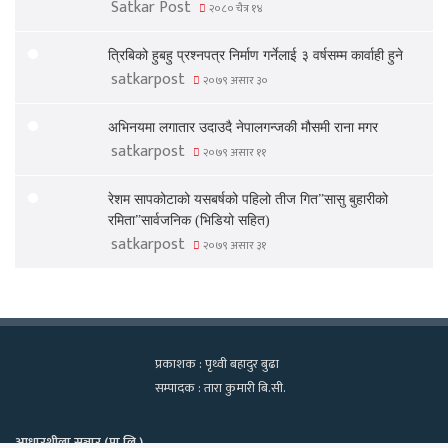
Satkar Post
२०८० चैत्र १४
त्रिबिको हुबहु प्रश्नपत्र निर्माण गर्नेलाई ३ वर्षसम्म कार्वाही हुने
satkarpost
२०७९ असार ३०
अभिनयमा लगातार उदाउदै नेपालगन्जकी मौसमी राना मगर
satkarpost
२०७९ असार ११
रेशम सापकोटाको यसबर्षको पहिलो तीज गित”सासु बुहारीको
रमिता”सार्वजनिक (भिडियो सहित)
satkarpost
२०७९ असार ३१
प्रकाशक : पृथ्वी बहादुर बुढा
सम्पादक : तारा कुमारी बि.सी.
आधारशीला सञ्चार (प्रा.लि.)