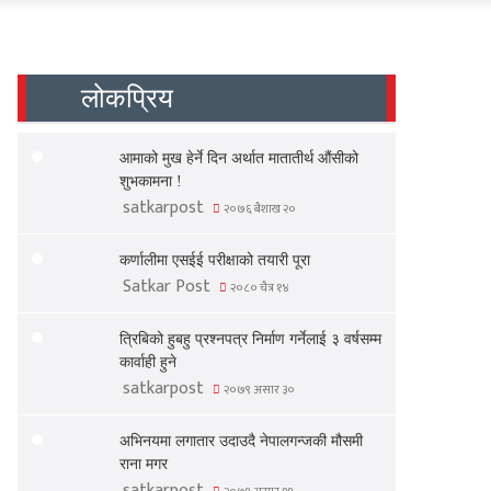
लोकप्रिय
आमाको मुख हेर्ने दिन अर्थात मातातीर्थ औंसीको
शुभकामना !
satkarpost
२०७६ बैशाख २०
कर्णालीमा एसईई परीक्षाको तयारी पूरा
Satkar Post
२०८० चैत्र १४
त्रिबिको हुबहु प्रश्नपत्र निर्माण गर्नेलाई ३ वर्षसम्म
कार्वाही हुने
satkarpost
२०७९ असार ३०
अभिनयमा लगातार उदाउदै नेपालगन्जकी मौसमी
राना मगर
satkarpost