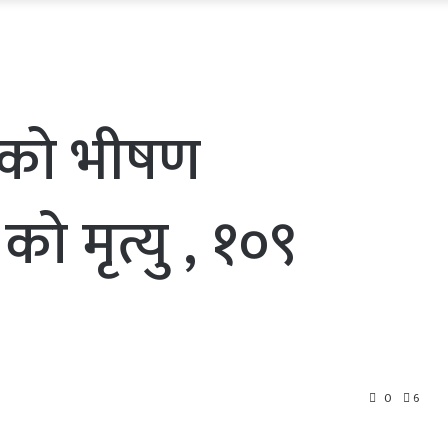
रको भीषण
ाे मृत्यु , १०९
0
6