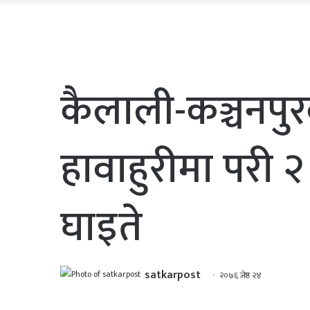
कैलाली-कञ्चनपु
हावाहुरीमा परी २ क
घाइते
satkarpost
२०७६ जेष्ठ २४