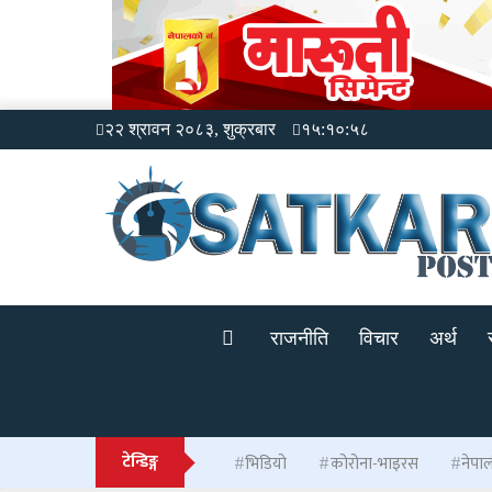
२२ श्रावन २०८३, शुक्रबार
१५:१०:५८
राजनीति
विचार
अर्थ
टेन्डिङ्ग
भिडियो
कोरोना-भाइरस
नेपा