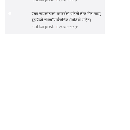
२०७९ असार ११
रेशम सापकोटाको यसबर्षको पहिलो तीज गित”सासु
बुहारीको रमिता”सार्वजनिक (भिडियो सहित)
satkarpost
२०७९ असार ३१