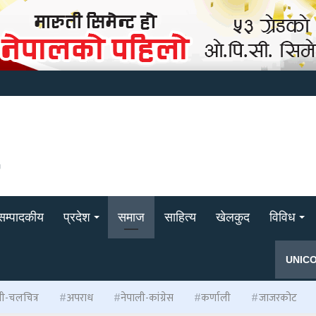
सम्पादकीय
प्रदेश
समाज
साहित्य
खेलकुद
विविध
UNIC
ली-चलचित्र
अपराध
नेपाली-कांग्रेस
कर्णाली
जाजरकोट