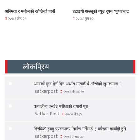
अस्मिता र मनोजको खोलिको पानी
हटाइयो अल्लूको न्यूड दृश्य ‘पुष्पा’बाट
२०७९ जेष्ठ २८
२०७८ पुष १२
लोकप्रिय
आमाको मुख हेर्ने दिन अर्थात मातातीर्थ औंसीको शुभकामना !
satkarpost
२०७६ बैशाख २०
कर्णालीमा एसईई परीक्षाको तयारी पूरा
Satkar Post
२०८० चैत्र १४
त्रिबिको हुबहु प्रश्नपत्र निर्माण गर्नेलाई ३ वर्षसम्म कार्वाही हुने
satkarpost
२०७९ असार ३०