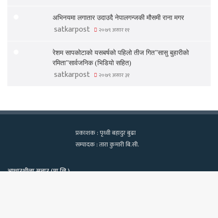
अभिनयमा लगातार उदाउदै नेपालगन्जकी मौसमी राना मगर
satkarpost
२०७९ असार ११
रेशम सापकोटाको यसबर्षको पहिलो तीज गित”सासु बुहारीको
रमिता”सार्वजनिक (भिडियो सहित)
satkarpost
२०७९ असार ३१
प्रकाशक : पृथ्वी बहादुर बुढा
सम्पादक : तारा कुमारी बि.सी.
आधारशीला सञ्चार (प्रा.लि.)
कामपा-२२, टेवहाल, काठमाडाैं
सूचना विभाग दर्ता नं. १२९७/२०७५-७६
Bac
फोन : ९८४०६०२१३९, ९८१८१८२२७०