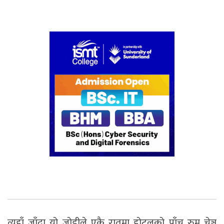
त्यहाँ जाँदा यो जोडीले एकै रातमा होटलको पाँच रुम चेञ्ज