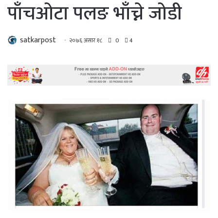
पाँचओटा पलङ भाँच्ने जोडी
satkarpost
२०७६ असार १८
0
4