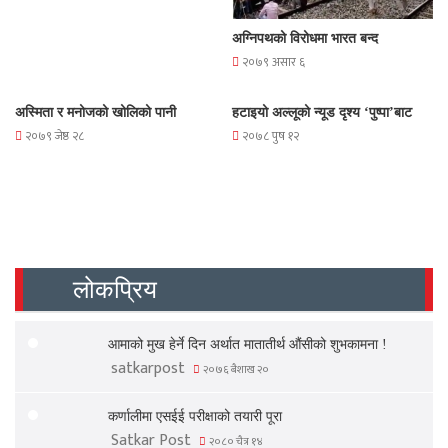
अग्निपथको विरोधमा भारत बन्द
२०७९ असार ६
अस्मिता र मनोजको खोलिको पानी
हटाइयो अल्लूको न्यूड दृश्य ‘पुष्पा’बाट
२०७९ जेष्ठ २८
२०७८ पुष १२
लोकप्रिय
आमाको मुख हेर्ने दिन अर्थात मातातीर्थ औंसीको शुभकामना !
satkarpost
२०७६ बैशाख २०
कर्णालीमा एसईई परीक्षाको तयारी पूरा
Satkar Post
२०८० चैत्र १४