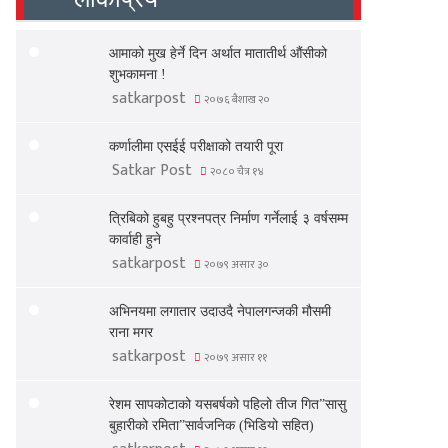
आमाको मुख हेर्ने दिन अर्थात मातातीर्थ औंसीको
शुभकामना !
satkarpost
२०७६ बैशाख २०
कर्णालीमा एसईई परीक्षाको तयारी पूरा
Satkar Post
२०८० चैत्र १४
त्रिबिको हुबहु प्रश्नपत्र निर्माण गर्नेलाई ३ वर्षसम्म
कार्वाही हुने
satkarpost
२०७९ असार ३०
अभिनयमा लगातार उदाउदै नेपालगन्जकी मौसमी
राना मगर
satkarpost
२०७९ असार ११
रेशम सापकोटाको यसबर्षको पहिलो तीज गित”सासु
बुहारीको रमिता”सार्वजनिक (भिडियो सहित)