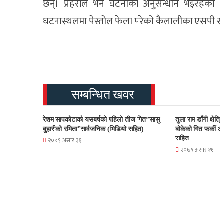
छन्। प्रहरीले भने घटनाको अनुसन्धान भइरहेक
घटनास्थलमा पेस्तोल फेला परेको कैलालीका एसपी सु
सम्बन्धित खवर
रेशम सापकोटाको यसबर्षको पहिलो तीज गित”सासु
तुला राम डाँगी क्षे
बुहारीको रमिता”सार्वजनिक (भिडियो सहित)
बोकेको गित फर्की
सहित
२०७९ असार ३१
२०७९ असार ११