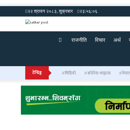
२२ श्रावन २०८३, शुक्रबार
२३:५६:०७
राजनीति
विचार
अर्थ
टेन्डिङ्ग
भिडियो
कोरोना-भाइरस
नेपा