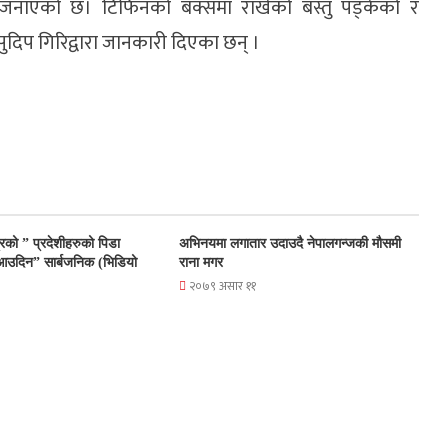
ो जनाएको छ। टिफिनको बक्समा राखेको बस्तु पड्केको र
दिप गिरिद्वारा जानकारी दिएका छन् ।
त्रिको ” प्रदेशीहरुको पिडा
अभिनयमा लगातार उदाउदै नेपालगन्जकी मौसमी
 आउदिन” सार्बजनिक (भिडियो
राना मगर
२०७९ असार ११