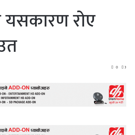
 यसकारण राेए
ाउत
0
3