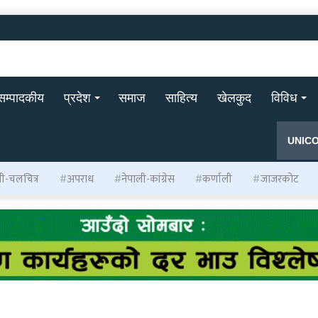
सम्पादकीय
प्रदेश
समाज
साहित्य
खेलकुद
विविध
UNIC
ली-चलचित्र
अपराध
नेपाली-कांग्रेस
कर्णाली
जाजरकोट