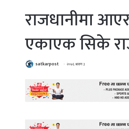
राजधानीमा आएर
एकाएक सिके र
satkarpost
२०७६ श्रावण ३