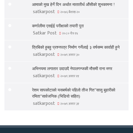
आमाको मुख हेर्ने दिन अर्थात मातातीर्थ औंसीको शुभकामना !
satkarpost
२०७६ बैशाख २०
कर्णालीमा एसईई परीक्षाको तयारी पूरा
Satkar Post
२०८० चैत्र १४
त्रिबिको हुबहु प्रश्नपत्र निर्माण गर्नेलाई ३ वर्षसम्म कार्वाही हुने
satkarpost
२०७९ असार ३०
अभिनयमा लगातार उदाउदै नेपालगन्जकी मौसमी राना मगर
satkarpost
२०७९ असार ११
रेशम सापकोटाको यसबर्षको पहिलो तीज गित”सासु बुहारीको
रमिता”सार्वजनिक (भिडियो सहित)
satkarpost
२०७९ असार ३१