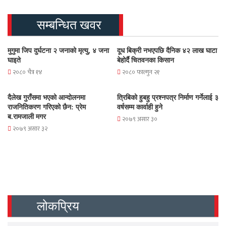
सम्बन्धित खवर
मुगुमा जिप दुर्घटना २ जनाको मृत्यु, ४ जना
दूध बिक्री नभएपछि दैनिक ४२ लाख घाटा
घाइते
बेहोर्दै चितवनका किसान
२०८० चैत्र १४
२०८० फाल्गुन २१
दैलेख गुराँसमा भएको आन्दोलनमा
त्रिबिको हुबहु प्रश्नपत्र निर्माण गर्नेलाई ३
राजनितिकरण गरिएको छैन: प्रेम
वर्षसम्म कार्वाही हुने
ब.रामजाली मगर
२०७९ असार ३०
२०७९ असार ३२
लोकप्रिय