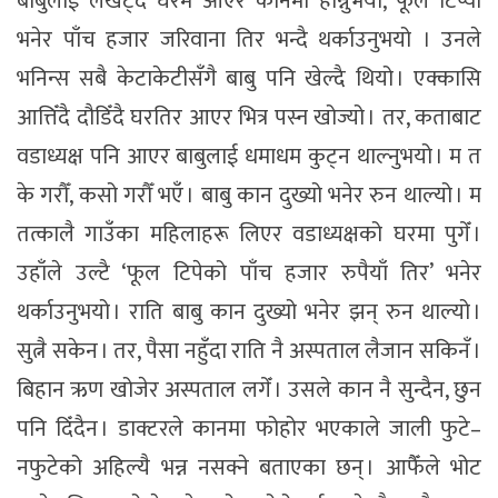
बाबुलाई लखेट्दै घरमै आएर कानमा हान्नुभयो, फूल टिप्यो
भनेर पाँच हजार जरिवाना तिर भन्दै थर्काउनुभयो । उनले
भनिन्स सबै केटाकेटीसँगै बाबु पनि खेल्दै थियो । एक्कासि
आत्तिँदै दौडिँदै घरतिर आएर भित्र पस्न खोज्यो । तर, कताबाट
वडाध्यक्ष पनि आएर बाबुलाई धमाधम कुट्न थाल्नुभयो । म त
के गरौँ, कसो गरौँ भएँ । बाबु कान दुख्यो भनेर रुन थाल्यो । म
तत्कालै गाउँका महिलाहरू लिएर वडाध्यक्षको घरमा पुगेँ ।
उहाँले उल्टै ‘फूल टिपेको पाँच हजार रुपैयाँ तिर’ भनेर
थर्काउनुभयो । राति बाबु कान दुख्यो भनेर झन् रुन थाल्यो ।
सुत्नै सकेन । तर, पैसा नहुँदा राति नै अस्पताल लैजान सकिनँ ।
बिहान ऋण खोजेर अस्पताल लगेँ । उसले कान नै सुन्दैन, छुन
पनि दिँदैन । डाक्टरले कानमा फोहोर भएकाले जाली फुटे–
नफुटेको अहिल्यै भन्न नसक्ने बताएका छन् । आफैँले भोट