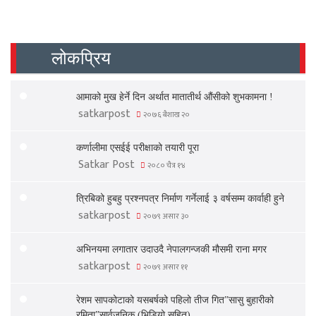
लोकप्रिय
आमाको मुख हेर्ने दिन अर्थात मातातीर्थ औंसीको शुभकामना !
satkarpost
२०७६ बैशाख २०
कर्णालीमा एसईई परीक्षाको तयारी पूरा
Satkar Post
२०८० चैत्र १४
त्रिबिको हुबहु प्रश्नपत्र निर्माण गर्नेलाई ३ वर्षसम्म कार्वाही हुने
satkarpost
२०७९ असार ३०
अभिनयमा लगातार उदाउदै नेपालगन्जकी मौसमी राना मगर
satkarpost
२०७९ असार ११
रेशम सापकोटाको यसबर्षको पहिलो तीज गित”सासु बुहारीको
रमिता”सार्वजनिक (भिडियो सहित)