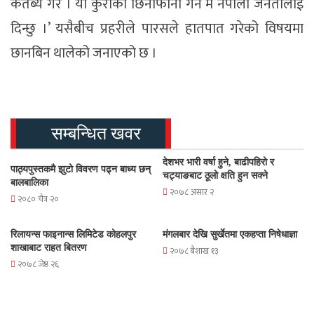
कर्तब्य गरेँ । यो कुराको छिनोफानो गर्न म नेपाली जनतालाई
दिन्छु ।’ यसैबीच प्रहरीले पारसले हातपात गरेको विषयमा
छानबिन थालेको जनाएको छ ।
सम्बन्धित खवर
देशभर भारी वर्षा हुने, बाढीपहिरो र
पाठ्यपुस्तकमै झुटो विवरण पढ्न बाध्य छन्
चट्याङबाट ठूलो क्षति हुन सक्ने
बालबालिका
२०७८ असार २
२०८० चैत्र २०
रिलायन्स फाइनान्स लिमिटेड कोहलपुर
मंगलबार देखि सुर्खेतमा एकहप्ता निषेधाज्ञा
शाखाबाट राहत बितरण
२०७८ बैशाख १३
२०७८ जेष्ठ २६