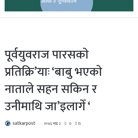
पूर्वयुवराज पारसकाे
प्रतिक्रि’याः ‘बाबु भएकाे
नाताले सहन सकिन र
उनीमाथि जा’इलागेँ ‘
satkarpost
२०७६ भाद्र ३
0
15