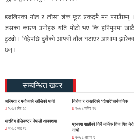
डबलिनका नोल र लीसा जंक फूट एकदमै मन पराउँछन् ।
जसका कारण उनीहरु यति मोटो भए कि हनिमुनमा खाटै
टुट्यो । विहेपछि दुबैको आफ्नो तौल घटाएर आधामा झारेका
छन् ।
सम्बन्धित खवर
अस्मिता र मनोजको खोलिको पानी
निरोज र रामहरिको ‘दोधारे’सार्वजनिक
२०७९ जेष्ठ २८
२०७८ मंसिर २९
भारतिय हेलिकप्टर नेपाली आकाशमा
प्रकाश शाहीको निनै मार्मिक तिज गित मेरो
२०७८ भाद्र १८
नाचो।
२०७८ श्रावण ९