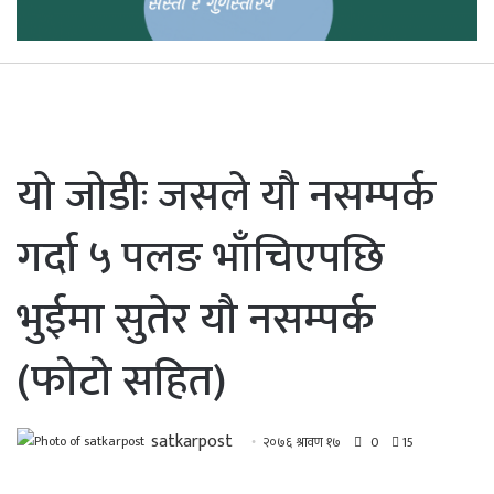
याे जाेडीः जसले यौ नसम्पर्क
गर्दा ५ पलङ भाँचिएपछि
भुईमा सुतेर यौ नसम्पर्क
(फोटो सहित)
satkarpost
२०७६ श्रावण १७
0
15