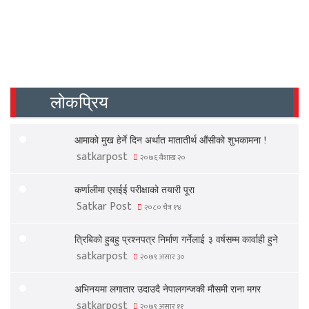
लोकप्रिय
आमाको मुख हेर्ने दिन अर्थात मातातीर्थ औंसीको शुभकामना !
satkarpost
२०७६ बैशाख २०
कर्णालीमा एसईई परीक्षाको तयारी पूरा
Satkar Post
२०८० चैत्र १४
त्रिबिको हुबहु प्रश्नपत्र निर्माण गर्नेलाई ३ वर्षसम्म कार्वाही हुने
satkarpost
२०७९ असार ३०
अभिनयमा लगातार उदाउदै नेपालगन्जकी मौसमी राना मगर
satkarpost
२०७९ असार ११