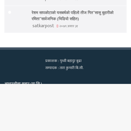
रेशम सापकोटाको यसबर्षको पहिलो तीज गित”सासु बुहारीको
रमिता”सार्वजनिक (भिडियो सहित)
satkarpost
२०७९ असार ३१
प्रकाशक : पृथ्वी बहादुर बुढा
सम्पादक : तारा कुमारी बि.सी.
आधारशीला सञ्चार (प्रा.लि.)
कामपा-२२, टेवहाल, काठमाडाैं
सूचना विभाग दर्ता नं. १२९७/२०७५-७६
Bac
फोन : ९८४०६०२१३९, ९८१८१८२२७०
ईमेलः satkarpost@gmail.com
to
top