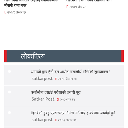
अभिनयमा लगातार उदाउदै नेपालगन्जकी
अस्मिता र मनोजको खोलिको पानी
मौसमी राना मगर
२०७९ जेष्ठ २८
२०७९ असार ११
लोकप्रिय
आमाको मुख हेर्ने दिन अर्थात मातातीर्थ औंसीको शुभकामना !
satkarpost
२०७६ बैशाख २०
कर्णालीमा एसईई परीक्षाको तयारी पूरा
Satkar Post
२०८० चैत्र १४
त्रिबिको हुबहु प्रश्नपत्र निर्माण गर्नेलाई ३ वर्षसम्म कार्वाही हुने
satkarpost
२०७९ असार ३०