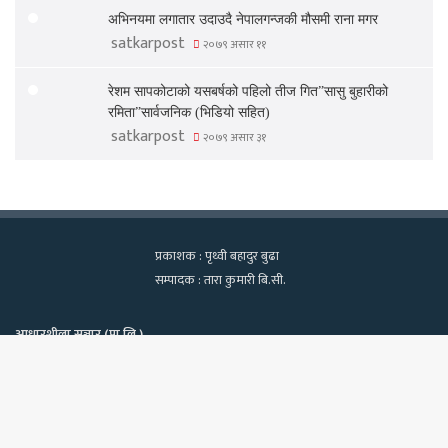
अभिनयमा लगातार उदाउदै नेपालगन्जकी मौसमी राना मगर
satkarpost
२०७९ असार ११
रेशम सापकोटाको यसबर्षको पहिलो तीज गित”सासु बुहारीको
रमिता”सार्वजनिक (भिडियो सहित)
satkarpost
२०७९ असार ३१
प्रकाशक : पृथ्वी बहादुर बुढा
सम्पादक : तारा कुमारी बि.सी.
आधारशीला सञ्चार (प्रा.लि.)
कामपा-२२, टेवहाल, काठमाडाैं
सूचना विभाग दर्ता नं. १२९७/२०७५-७६
Bac
फोन : ९८४०६०२१३९, ९८१८१८२२७०
ईमेलः satkarpost@gmail.com