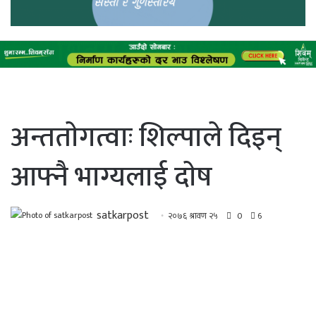
अन्तताेगत्वाः शिल्पाले दिइन्
आफ्नै भाग्यलाई दाेष
satkarpost
२०७६ श्रावण २५
0
6