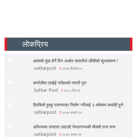
लोकप्रिय
आमाको मुख हेर्ने दिन अर्थात मातातीर्थ औंसीको शुभकामना !
satkarpost
२०७६ बैशाख २०
कर्णालीमा एसईई परीक्षाको तयारी पूरा
Satkar Post
२०८० चैत्र १४
त्रिबिको हुबहु प्रश्नपत्र निर्माण गर्नेलाई ३ वर्षसम्म कार्वाही हुने
satkarpost
२०७९ असार ३०
अभिनयमा लगातार उदाउदै नेपालगन्जकी मौसमी राना मगर
satkarpost
२०७९ असार ११