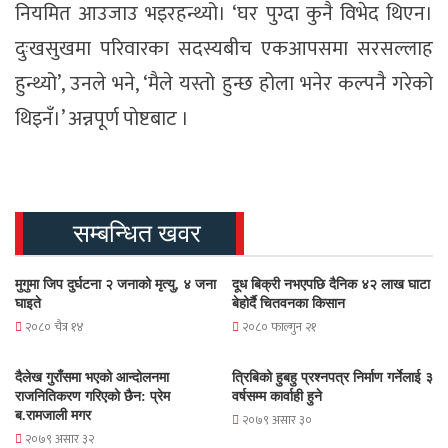
नियमित आउजाउ भइरहन्थ्यो। ‘घर पुग्दा कुनै विभेद थिएन।
दुःखसुखमा परिवारका सदस्यबीच एकआपसमा सरसल्लाह
हुन्थ्यो’, उनले भने, ‘मैले यस्तो हुन्छ होला भनेर कल्पनै गरेको
थिइनँ।’ अन्नपूर्ण पाेष्टबाट ।
सम्बन्धित खवर
मुगुमा जिप दुर्घटना २ जनाको मृत्यु, ४ जना
दूध बिक्री नभएपछि दैनिक ४२ लाख घाटा
घाइते
बेहोर्दै चितवनका किसान
२०८० चैत्र १४
२०८० फाल्गुन २१
दैलेख गुराँसमा भएको आन्दोलनमा
त्रिबिको हुबहु प्रश्नपत्र निर्माण गर्नेलाई ३
राजनितिकरण गरिएको छैन: प्रेम
वर्षसम्म कार्वाही हुने
ब.रामजाली मगर
२०७९ असार ३०
२०७९ असार ३२