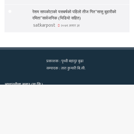
रेशम सापकोटाको यसबर्षको पहिलो तीज गित”सासु बुहारीको
रमिता”सार्वजनिक (भिडियो सहित)
satkarpost
२०७९ असार ३१
प्रकाशक : पृथ्वी बहादुर बुढा
सम्पादक : तारा कुमारी बि.सी.
आधारशीला सञ्चार (प्रा.लि.)
कामपा-२२, टेवहाल, काठमाडाैं
सूचना विभाग दर्ता नं. १२९७/२०७५-७६
Bac
फोन : ९८४०६०२१३९, ९८१८१८२२७०
ईमेलः satkarpost@gmail.com
to
top