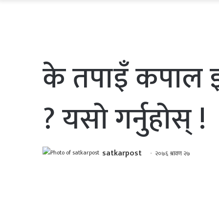
के तपाइँ कपाल झर
? यसो गर्नुहोस् !
satkarpost
२०७६ श्रावण २७