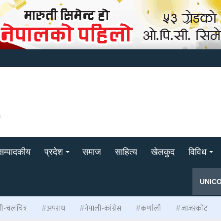
सम्पादकीय
प्रदेश
समाज
साहित्य
खेलकुद
विविध
UNIC
ली-चलचित्र
अपराध
नेपाली-कांग्रेस
कर्णाली
जाजरकोट