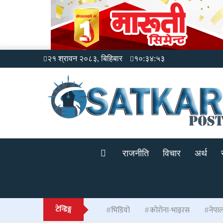
२१ श्रावन २०८३, बिहिबार
१०:३४:५४
राजनीति
विचार
अर्थ
टेन्डिङ्ग
भिडियो
कोरोना-भाइरस
नेपा