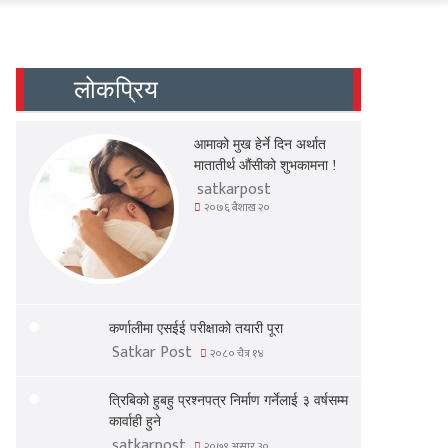
लोकप्रिय
आमाको मुख हेर्ने दिन अर्थात
मातातीर्थ औंसीको शुभकामना !
satkarpost
२०७६ बैशाख २०
कर्णालीमा एसईई परीक्षाको तयारी पूरा
Satkar Post
२०८० चैत्र १४
त्रिबिको हुबहु प्रश्नपत्र निर्माण गर्नेलाई ३ वर्षसम्म
कार्वाही हुने
satkarpost
२०७९ असार ३०