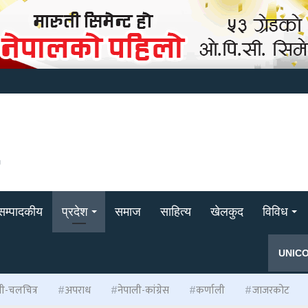
सम्पादकीय
प्रदेश
समाज
साहित्य
खेलकुद
विविध
UNIC
ली-चलचित्र
अपराध
नेपाली-कांग्रेस
कर्णाली
जाजरकोट