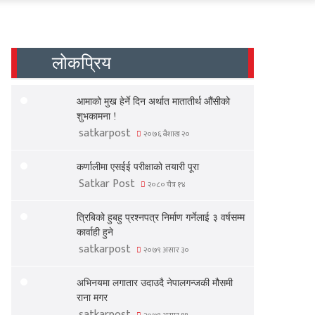
लोकप्रिय
आमाको मुख हेर्ने दिन अर्थात मातातीर्थ औंसीको
शुभकामना !
satkarpost
२०७६ बैशाख २०
कर्णालीमा एसईई परीक्षाको तयारी पूरा
Satkar Post
२०८० चैत्र १४
त्रिबिको हुबहु प्रश्नपत्र निर्माण गर्नेलाई ३ वर्षसम्म
कार्वाही हुने
satkarpost
२०७९ असार ३०
अभिनयमा लगातार उदाउदै नेपालगन्जकी मौसमी
राना मगर
satkarpost