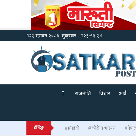
२२ श्रावन २०८३, शुक्रबार
२३:१३:२४
राजनीति
विचार
अर्थ
टेन्डिङ्ग
भिडियो
कोरोना-भाइरस
नेपा