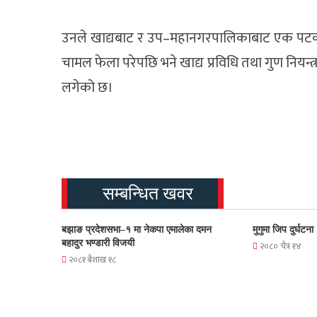
उनले खाद्यबाट र उप–महानगरपालिकाबाट एक पटक
चामल फेला परेपछि भने खाद्य प्रविधि तथा गुण नियन
लगेको छ।
सम्बन्धित खवर
बझाङ प्रदेशसभा–१ मा नेकपा एमालेका दमन
मुगुमा जिप दुर्घटन
बहादुर भण्डारी विजयी
२०८० चैत्र १४
२०८१ बैशाख १८