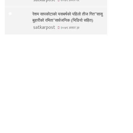
२०७९ असार ११
रेशम सापकोटाको यसबर्षको पहिलो तीज गित”सासु
बुहारीको रमिता”सार्वजनिक (भिडियो सहित)
satkarpost
२०७९ असार ३१