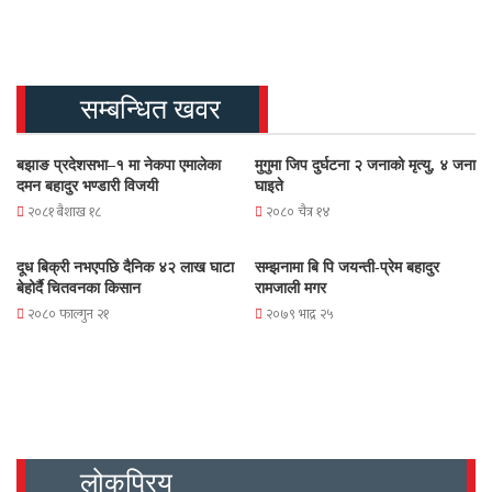
सम्बन्धित खवर
बझाङ प्रदेशसभा–१ मा नेकपा एमालेका
मुगुमा जिप दुर्घटना २ जनाको मृत्यु, ४ जना
दमन बहादुर भण्डारी विजयी
घाइते
२०८१ बैशाख १८
२०८० चैत्र १४
दूध बिक्री नभएपछि दैनिक ४२ लाख घाटा
सम्झनामा बि पि जयन्ती-प्रेम बहादुर
बेहोर्दै चितवनका किसान
रामजाली मगर
२०८० फाल्गुन २१
२०७९ भाद्र २५
लोकप्रिय