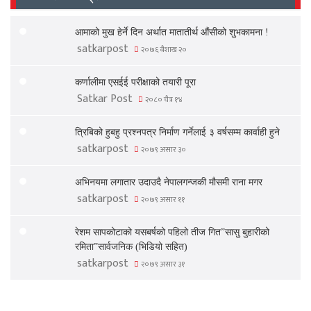
आमाको मुख हेर्ने दिन अर्थात मातातीर्थ औंसीको शुभकामना !
satkarpost
२०७६ बैशाख २०
कर्णालीमा एसईई परीक्षाको तयारी पूरा
Satkar Post
२०८० चैत्र १४
त्रिबिको हुबहु प्रश्नपत्र निर्माण गर्नेलाई ३ वर्षसम्म कार्वाही हुने
satkarpost
२०७९ असार ३०
अभिनयमा लगातार उदाउदै नेपालगन्जकी मौसमी राना मगर
satkarpost
२०७९ असार ११
रेशम सापकोटाको यसबर्षको पहिलो तीज गित”सासु बुहारीको
रमिता”सार्वजनिक (भिडियो सहित)
satkarpost
२०७९ असार ३१