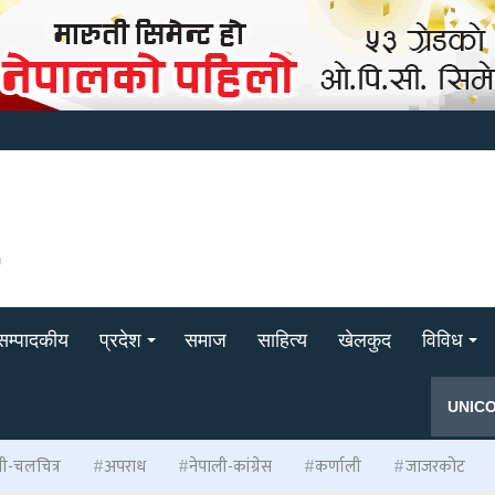
सम्पादकीय
प्रदेश
समाज
साहित्य
खेलकुद
विविध
UNIC
ली-चलचित्र
अपराध
नेपाली-कांग्रेस
कर्णाली
जाजरकोट