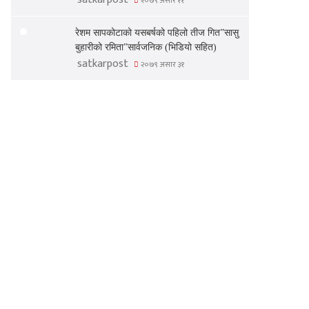
२०७९ असार ११
रेशम सापकोटाको यसबर्षको पहिलो तीज गित”सासु
बुहारीको रमिता”सार्वजनिक (भिडियो सहित)
satkarpost
२०७९ असार ३१