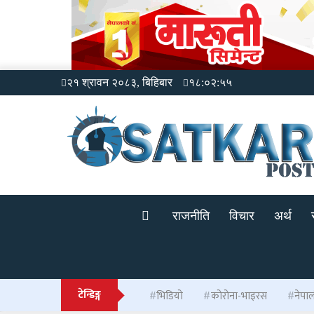
२१ श्रावन २०८३, बिहिबार
१८:०२:५५
राजनीति
विचार
अर्थ
टेन्डिङ्ग
भिडियो
कोरोना-भाइरस
नेपा