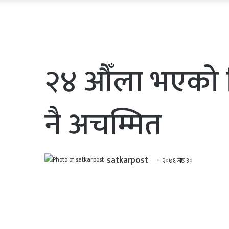
२४ औँला भएको श
नै अचम्मित
satkarpost
२०७६ जेष्ठ ३०