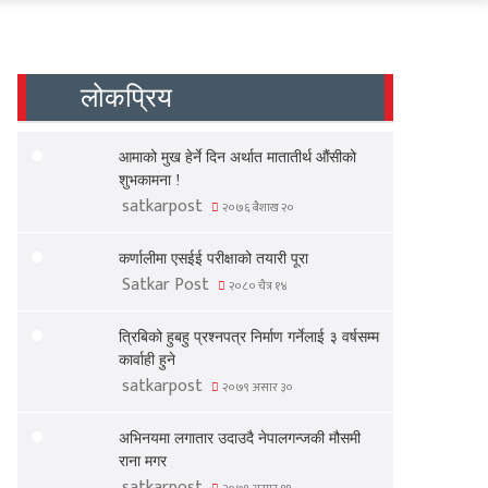
लोकप्रिय
आमाको मुख हेर्ने दिन अर्थात मातातीर्थ औंसीको
शुभकामना !
satkarpost
२०७६ बैशाख २०
कर्णालीमा एसईई परीक्षाको तयारी पूरा
Satkar Post
२०८० चैत्र १४
त्रिबिको हुबहु प्रश्नपत्र निर्माण गर्नेलाई ३ वर्षसम्म
कार्वाही हुने
satkarpost
२०७९ असार ३०
अभिनयमा लगातार उदाउदै नेपालगन्जकी मौसमी
राना मगर
satkarpost