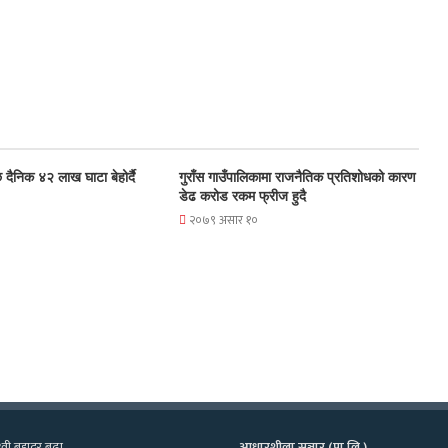
 दैनिक ४२ लाख घाटा बेहोर्दै
गुराँस गाउँपालिकामा राजनैतिक प्रतिशोधको कारण
डेढ करोड रकम फ्रीज हुदै
२०७९ असार १०
्वी बहादुर बुढा
आधारशीला सञ्चार (प्रा.लि.)