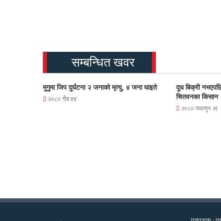
सम्बन्धित खवर
मुगुमा जिप दुर्घटना २ जनाको मृत्यु, ४ जना घाइते
दूध बिक्री नभएपछि
चितवनका किसान
२०८० चैत्र १४
२०८० फाल्गुन २१
प्रकाशक : पृथ