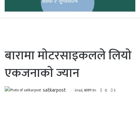
बारामा माेटरसाइकलले लियाे
एकजनाकाे ज्यान
satkarpost
२०७६ श्रावण १०
0
5