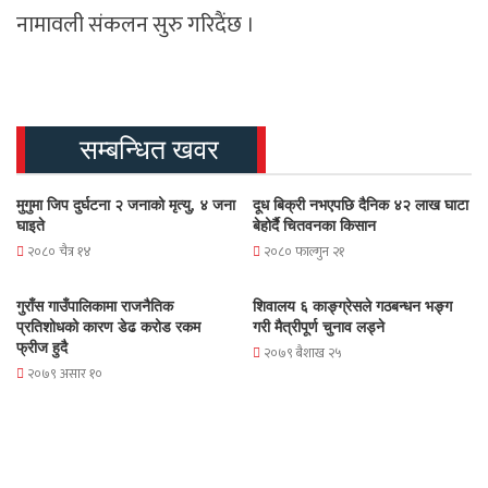
नामावली संकलन सुरु गरिदैंछ ।
सम्बन्धित खवर
मुगुमा जिप दुर्घटना २ जनाको मृत्यु, ४ जना
दूध बिक्री नभएपछि दैनिक ४२ लाख घाटा
घाइते
बेहोर्दै चितवनका किसान
२०८० चैत्र १४
२०८० फाल्गुन २१
गुराँस गाउँपालिकामा राजनैतिक
शिवालय ६ काङ्ग्रेसले गठबन्धन भङ्ग
प्रतिशोधको कारण डेढ करोड रकम
गरी मैत्रीपूर्ण चुनाव लड्ने
फ्रीज हुदै
२०७९ बैशाख २५
२०७९ असार १०