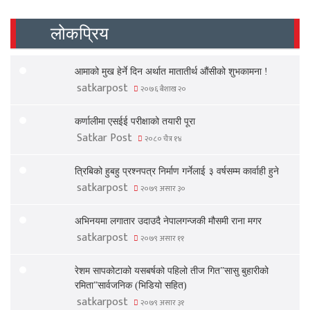
लोकप्रिय
आमाको मुख हेर्ने दिन अर्थात मातातीर्थ औंसीको शुभकामना !
satkarpost
२०७६ बैशाख २०
कर्णालीमा एसईई परीक्षाको तयारी पूरा
Satkar Post
२०८० चैत्र १४
त्रिबिको हुबहु प्रश्नपत्र निर्माण गर्नेलाई ३ वर्षसम्म कार्वाही हुने
satkarpost
२०७९ असार ३०
अभिनयमा लगातार उदाउदै नेपालगन्जकी मौसमी राना मगर
satkarpost
२०७९ असार ११
रेशम सापकोटाको यसबर्षको पहिलो तीज गित”सासु बुहारीको
रमिता”सार्वजनिक (भिडियो सहित)
satkarpost
२०७९ असार ३१