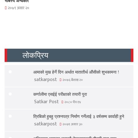
भबिस्य अन्धकार
२०७९ असार २०
लोकप्रिय
आमाको मुख हेर्ने दिन अर्थात मातातीर्थ औंसीको शुभकामना !
satkarpost
२०७६ बैशाख २०
कर्णालीमा एसईई परीक्षाको तयारी पूरा
Satkar Post
२०८० चैत्र १४
त्रिबिको हुबहु प्रश्नपत्र निर्माण गर्नेलाई ३ वर्षसम्म कार्वाही हुने
satkarpost
२०७९ असार ३०