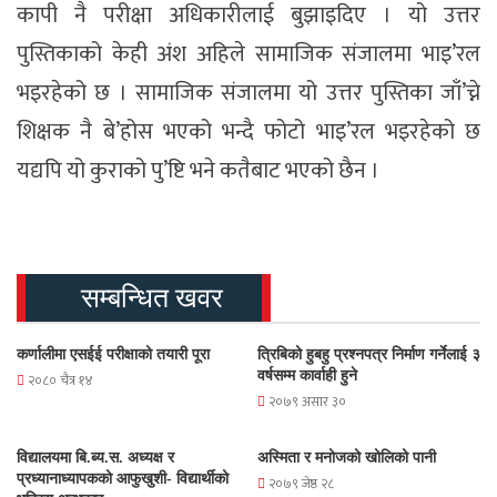
कापी नै परीक्षा अधिकारीलाई बुझाइदिए । यो उत्तर
पुस्तिकाको केही अंश अहिले सामाजिक संजालमा भाइ’रल
भइरहेको छ । सामाजिक संजालमा यो उत्तर पुस्तिका जाँ’च्ने
शिक्षक नै बे’होस भएको भन्दै फोटो भाइ’रल भइरहेको छ
यद्यपि यो कुराको पु’ष्टि भने कतैबाट भएको छैन ।
सम्बन्धित खवर
कर्णालीमा एसईई परीक्षाको तयारी पूरा
त्रिबिको हुबहु प्रश्नपत्र निर्माण गर्नेलाई ३
वर्षसम्म कार्वाही हुने
२०८० चैत्र १४
२०७९ असार ३०
विद्यालयमा बि.ब्य.स. अध्यक्ष र
अस्मिता र मनोजको खोलिको पानी
प्रध्यानाध्यापकको आफुखुशी- विद्यार्थीको
२०७९ जेष्ठ २८