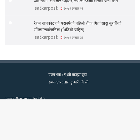
अभिनयमा लगातार उदाउदै नेपालगन्जकी मौसमी राना मगर
satkarpost
२०७९ असार ११
रेशम सापकोटाको यसबर्षको पहिलो तीज गित”सासु बुहारीको
रमिता”सार्वजनिक (भिडियो सहित)
satkarpost
२०७९ असार ३१
प्रकाशक : पृथ्वी बहादुर बुढा
सम्पादक : तारा कुमारी बि.सी.
आधारशीला सञ्चार (प्रा.लि.)
कामपा-२२, टेवहाल, काठमाडाैं
सूचना विभाग दर्ता नं. १२९७/२०७५-७६
Bac
फोन : ९८४०६०२१३९, ९८१८१८२२७०
ईमेलः satkarpost@gmail.com
to