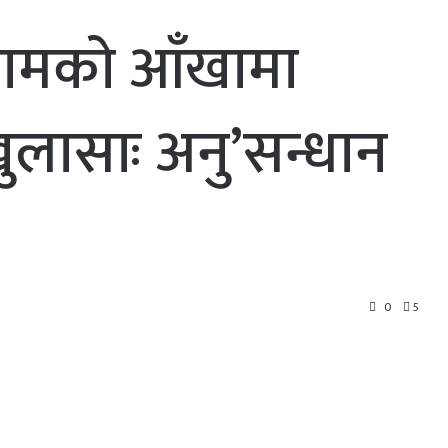
रामकाे आँखामा
 खुलासाः अनु’सन्धान
0
5