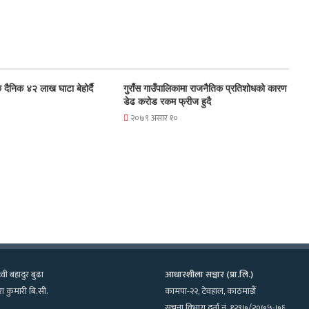
 दैनिक ४२ लाख घाटा बेहोर्दै
गुराँस गाउँपालिकामा राजनैतिक प्रतिशोधको कारण
डेढ करोड रकम फ्रीज हुदै
२०७९ असार १०
्वी बहादुर बुढा
आधारशीला सञ्चार (प्रा.लि.)
ा कुमारी बि.सी.
कामपा-२२, टेवहाल, काठमाडाैं
सूचना विभाग दर्ता नं. १२९७/२०७५-७६