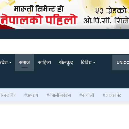
्रदेश
समाज
साहित्य
खेलकुद
विविध
UNIC
ली-चलचित्र
अपराध
नेपाली-कांग्रेस
कर्णाली
जाजरकोट