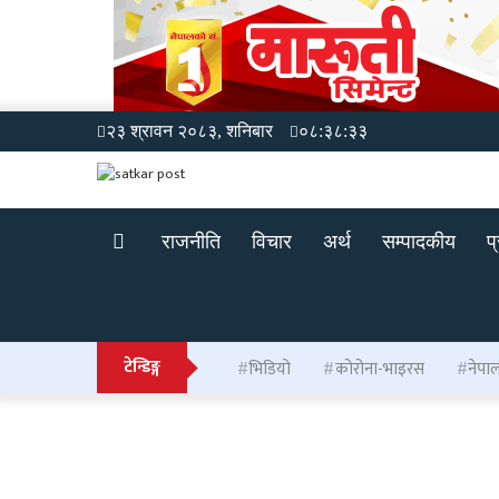
२३ श्रावन २०८३, शनिबार
०८:३८:३३
राजनीति
विचार
अर्थ
सम्पादकीय
प
टेन्डिङ्ग
भिडियो
कोरोना-भाइरस
नेपा