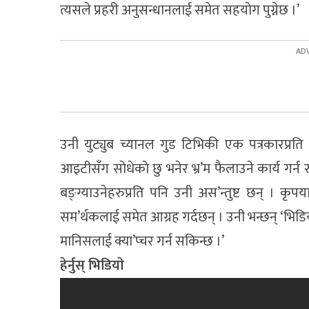
त्यसले प्रहरी अनुसन्धानलाई समेत सहयाेग पुग्नेछ ।’
उनी युट्युब च्यानल गुड टिभिकी एक पत्रकारप्रति आ’
आइटीसँग साेधेकाे छु भनेर भ्र’म फैलाउने कार्य गर्
बङ्ग्याउनेहरुप्रति पनि उनी अस’न्तुष्ट छन् । कृ
सम’र्थकलाई समेत आग्रह गर्दछन् । उनी भन्छन् ‘भिड
मानिसलाई क्या’प्चर गर्न सकिन्छ ।’
हेर्नुस् भिडियाे