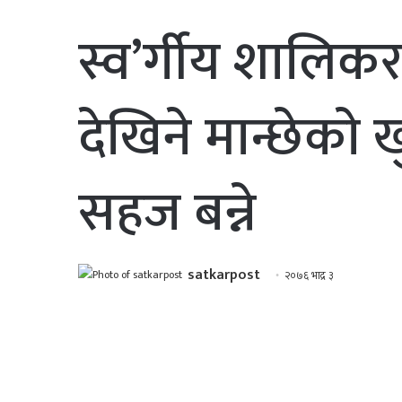
स्व’र्गीय शालिक
देखिने मान्छेकाे
सहज बन्ने
satkarpost
२०७६ भाद्र ३