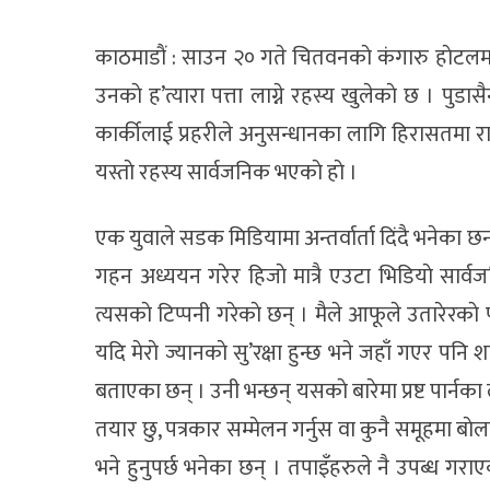
काठमाडाैं : साउन २० गते चितवनकाे क‌ंगारु हाेटलमा
उनकाे ह’त्यारा पत्ता लाग्ने रहस्य खुलेकाे छ । पुड
कार्कीलाई प्रहरीले अनुसन्धानका लागि हिरासतमा राख
यस्ताे रहस्य सार्वजनिक भएकाे हाे ।
एक युवाले सडक मिडियामा अन्तर्वार्ता दिंदै भनेक
गहन अध्ययन गरेर हिजाे मात्रै एउटा भिडियाे सार्वज
त्यसकाे टिप्पनी गरेकाे छन् । मैले आफूले उतारेरका
यदि मेराे ज्यानकाे सु’रक्षा हुन्छ भने जहाँ गएर पनि 
बताएका छन् । उनी भन्छन् यसकाे बारेमा प्रष्ट पार्नका
तयार छु, पत्रकार सम्मेलन गर्नुस वा कुनै समूहमा बाे
भने हुनुपर्छ भनेका छन् । तपाइँहरुले नै उपब्ध गराएक