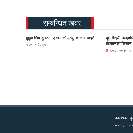
सम्बन्धित खवर
मुगुमा जिप दुर्घटना २ जनाको मृत्यु, ४ जना घाइते
दूध बिक्री नभएपछि
चितवनका किसान
२०८० चैत्र १४
२०८० फाल्गुन २१
प्रकाशक : पृथ
सम्पादक : तार