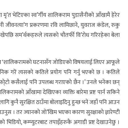
 मृ’त भेटिएका स्व’र्गीय शालिकराम पुडासैनीकाे आँखामै हेरेर
ासैनी जीवनत्या’ग प्रकरणमा रवि लामिछाने, युवराज क‌ंडेल, रुकु
ेपछि सम’र्थकहरुले त्यसकाे चाैतर्फी वि’राेध गरिरहेका बेला
ा छन ‘शालिकरामकाे घटनासँग जाेडिएकाे विषयलाई लिएर आफूले
निक गरें त्यसकाे कतिले प्रयाेग पनि गर्नु भएकाे छ । कतिले
े फा्ेटाे कसैलाई पनि उपलब्ध गराएकाे छैन ।’ उनले भनेका छन्
शालिकरामकाे आँखामा देखिएका व्यक्ति बारेमा प्रष्ट पार्न सकिने
 लागि कुनै सुरक्षित ठाउँमा बाेलाइदिनु हुन्छ भने जहाँ पनि आउन
लाउनुस । तर ज्यानकाे जाे’खिम भएका कारण सुरक्षाकाे ज्ञारेण्टी
ाे भिडियाे, कम्प्युटरबाट तपाइँहरुकै अगाडी प्रष्ट देखाउनेछु ।