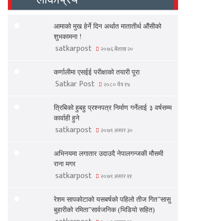
आमाको मुख हेर्ने दिन अर्थात मातातीर्थ औंसीको
शुभकामना !
satkarpost
२०७६ बैशाख २०
कर्णालीमा एसईई परीक्षाको तयारी पूरा
Satkar Post
२०८० चैत्र १४
त्रिबिको हुबहु प्रश्नपत्र निर्माण गर्नेलाई ३ वर्षसम्म
कार्वाही हुने
satkarpost
२०७९ असार ३०
अभिनयमा लगातार उदाउदै नेपालगन्जकी मौसमी
राना मगर
satkarpost
२०७९ असार ११
रेशम सापकोटाको यसबर्षको पहिलो तीज गित”सासु
बुहारीको रमिता”सार्वजनिक (भिडियो सहित)