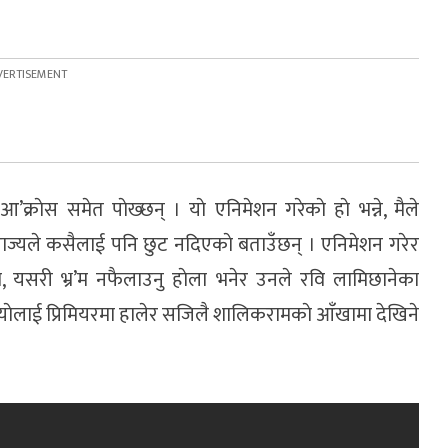
क्राेस समेत पाेख्छन् । याे एनिमेशन गरेकाे हाे भन्ने, मैले
न राज्यले कसैलाई पनि छुट नदिएकाे बताउँछन् । एनिमेशन गरेर
पया, यसरी भ्र’म नफैलाउनु हाेला भनेर उनले रवि लामिछानेका
ियाेलाई प्रिमियरमा हालेर सजिलै शालिकरामकाे आँखामा देखिने