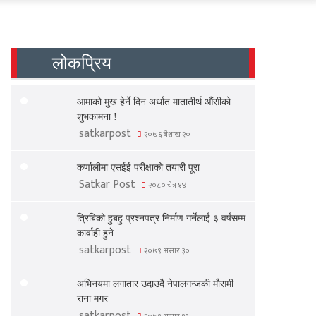
लोकप्रिय
आमाको मुख हेर्ने दिन अर्थात मातातीर्थ औंसीको
शुभकामना !
satkarpost
२०७६ बैशाख २०
कर्णालीमा एसईई परीक्षाको तयारी पूरा
Satkar Post
२०८० चैत्र १४
त्रिबिको हुबहु प्रश्नपत्र निर्माण गर्नेलाई ३ वर्षसम्म
कार्वाही हुने
satkarpost
२०७९ असार ३०
अभिनयमा लगातार उदाउदै नेपालगन्जकी मौसमी
राना मगर
satkarpost