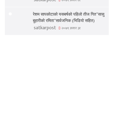
२०७९ असार ११
रेशम सापकोटाको यसबर्षको पहिलो तीज गित”सासु
बुहारीको रमिता”सार्वजनिक (भिडियो सहित)
satkarpost
२०७९ असार ३१