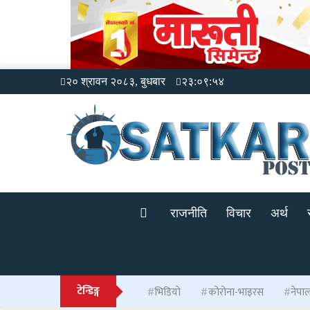
२० श्रावन २०८३, बुधबार
२३:०९:५४
राजनीति
विचार
अर्थ
टेन्डिङ्ग
भिडियो
कोरोना-भाइरस
नेपा