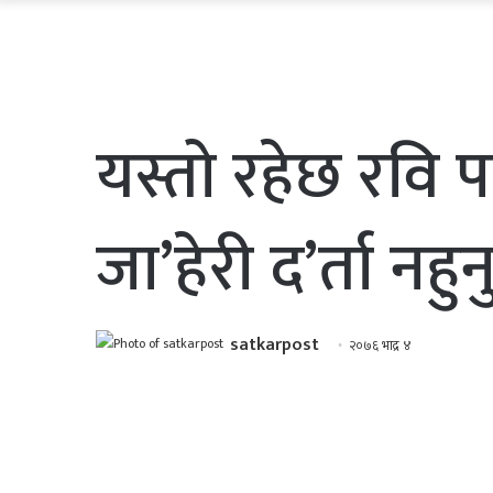
यस्तो रहेछ रवि प
जा’हेरी द’र्ता नहु
satkarpost
२०७६ भाद्र ४