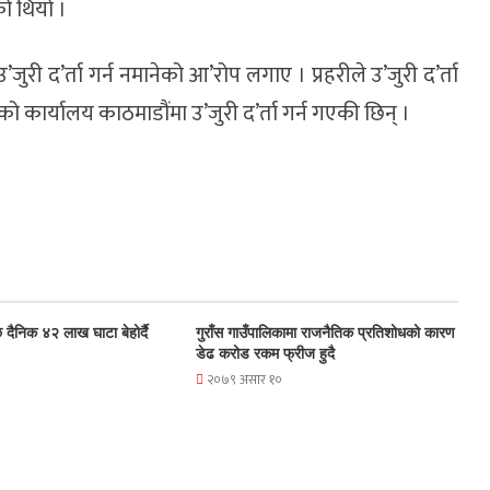
ो थियो ।
’जुरी द’र्ता गर्न नमानेको आ’रोप लगाए । प्रहरीले उ’जुरी द’र्ता
कार्यालय काठमाडौंमा उ’जुरी द’र्ता गर्न गएकी छिन् ।
 दैनिक ४२ लाख घाटा बेहोर्दै
गुराँस गाउँपालिकामा राजनैतिक प्रतिशोधको कारण
डेढ करोड रकम फ्रीज हुदै
२०७९ असार १०