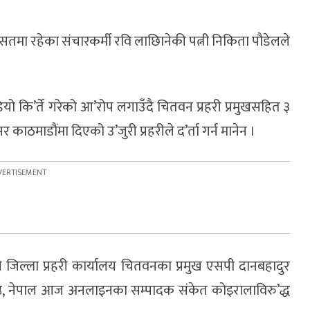
हिरा’सतमा रहेका संचारकर्मी रवि लाछिानेकी पत्नी निकिता पौडेलले
ियो कि’र्ते गरेको आ’रोप लगाउँदै चितवन प्रहरी प्रमुखसहित ३
काठमाडौंमा दिएको उ’जुरी प्रहरीले द’र्ता गर्न मानेन ।
िल्ला प्रहरी कार्यालय चितवनका प्रमुख एसपी दानबहादुर
ष्ठ, नेपाल आज अनलाइनका सम्पादक संकेत कोइरालाविरु’द्ध