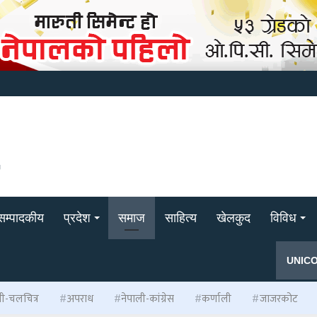
सम्पादकीय
प्रदेश
समाज
साहित्य
खेलकुद
विविध
UNIC
ली-चलचित्र
अपराध
नेपाली-कांग्रेस
कर्णाली
जाजरकोट