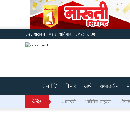
२३ श्रावन २०८३, शनिबार
०६:२८:३८
राजनीति
विचार
अर्थ
सम्पादकीय
प
टेन्डिङ्ग
भिडियो
कोरोना-भाइरस
नेपा