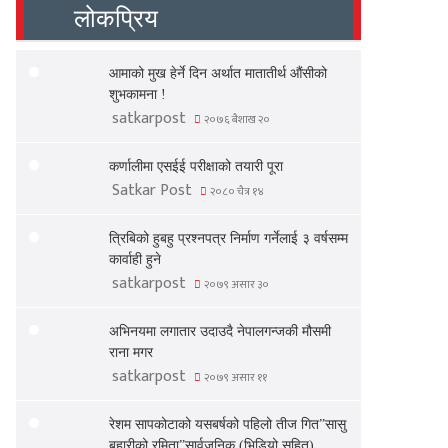
लोकप्रिय
आमाको मुख हेर्ने दिन अर्थात मातातीर्थ औंसीको
शुभकामना !
satkarpost
२०७६ बैशाख २०
कर्णालीमा एसईई परीक्षाको तयारी पूरा
Satkar Post
२०८० चैत्र १४
त्रिबिको हुबहु प्रश्नपत्र निर्माण गर्नेलाई ३ वर्षसम्म
कार्वाही हुने
satkarpost
२०७९ असार ३०
अभिनयमा लगातार उदाउदै नेपालगन्जकी मौसमी
राना मगर
satkarpost
२०७९ असार ११
रेशम सापकोटाको यसबर्षको पहिलो तीज गित”सासु
बुहारीको रमिता”सार्वजनिक (भिडियो सहित)