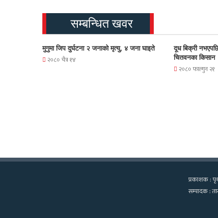
सम्बन्धित खवर
मुगुमा जिप दुर्घटना २ जनाको मृत्यु, ४ जना घाइते
दूध बिक्री नभएपछि
चितवनका किसान
२०८० चैत्र १४
२०८० फाल्गुन २१
प्रकाशक : पृथ
सम्पादक : तार