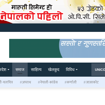
्रदेश
समाज
साहित्य
खेलकुद
विविध
UNIC
ली-चलचित्र
अपराध
नेपाली-कांग्रेस
कर्णाली
जाजरकोट