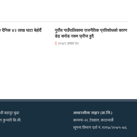
 दैनिक ४२ लाख घाटा बेहोर्दै
गुराँस गाउँपालिकामा राजनैतिक प्रतिशोधको कारण
डेढ करोड रकम फ्रीज हुदै
२०७९ असार १०
्वी बहादुर बुढा
आधारशीला सञ्चार (प्रा.लि.)
ा कुमारी बि.सी.
कामपा-२२, टेवहाल, काठमाडाैं
सूचना विभाग दर्ता नं. १२९७/२०७५-७६