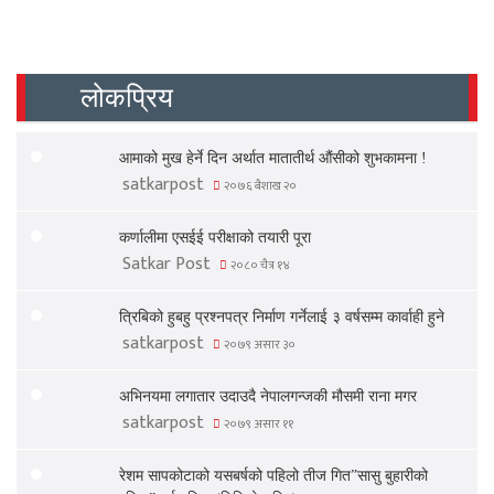
लोकप्रिय
आमाको मुख हेर्ने दिन अर्थात मातातीर्थ औंसीको शुभकामना !
satkarpost
२०७६ बैशाख २०
कर्णालीमा एसईई परीक्षाको तयारी पूरा
Satkar Post
२०८० चैत्र १४
त्रिबिको हुबहु प्रश्नपत्र निर्माण गर्नेलाई ३ वर्षसम्म कार्वाही हुने
satkarpost
२०७९ असार ३०
अभिनयमा लगातार उदाउदै नेपालगन्जकी मौसमी राना मगर
satkarpost
२०७९ असार ११
रेशम सापकोटाको यसबर्षको पहिलो तीज गित”सासु बुहारीको