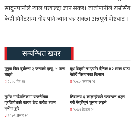
साबुनपानीले र्‍याल पखाल्दा जान सक्छ। तातोपानीले राम्रोसँग
केही मिनेटसम्म धोए पनि ज्यान बच्न सक्छ। अन्नपूर्ण पाेष्टबाट ।
सम्बन्धित खवर
मुगुमा जिप दुर्घटना २ जनाको मृत्यु, ४ जना
दूध बिक्री नभएपछि दैनिक ४२ लाख घाटा
घाइते
बेहोर्दै चितवनका किसान
२०८० चैत्र १४
२०८० फाल्गुन २१
गुराँस गाउँपालिकामा राजनैतिक
शिवालय ६ काङ्ग्रेसले गठबन्धन भङ्ग
प्रतिशोधको कारण डेढ करोड रकम
गरी मैत्रीपूर्ण चुनाव लड्ने
फ्रीज हुदै
२०७९ बैशाख २५
२०७९ असार १०