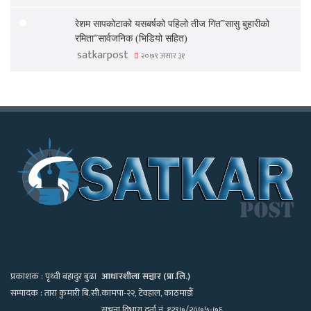
रेशम सापकोटाको यसबर्षको पहिलो तीज गित”सासु बुहारीको
रमिता”सार्वजनिक (भिडियो सहित)
satkarpost
२०७९ असार ३१
प्रकाशक : पृथ्वी बहादुर बुढा
आधारशीला सञ्चार (प्रा.लि.)
सम्पादक : तारा कुमारी बि.सी.
कामपा-२२, टेवहाल, काठमाडाैं
सूचना विभाग दर्ता नं. १२९७/२०७५-७६