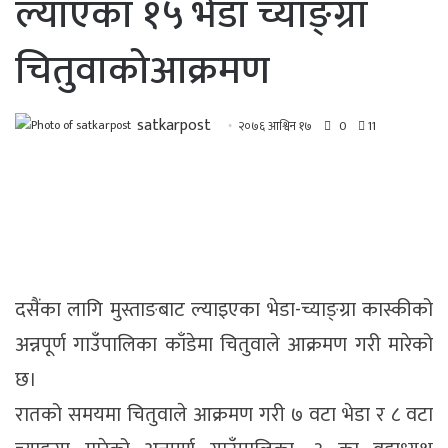
ल्याएका १५ भेडा च्याङ्ग्रा
चितुवाकोआक्रमण
satkarpost
२०७६ आश्विन १७
0
11
दसैंका लागि मुस्ताङबाट ल्याइएका भेडा-च्याङ्ग्रा कास्कीको
अन्नपूर्ण गाउँपालिका काँडेमा चितुवाले आक्रमण गरी मारेको
छ।
रातको समयमा चितुवाले आक्रमण गरी ७ वटा भेडा र ८ वटा