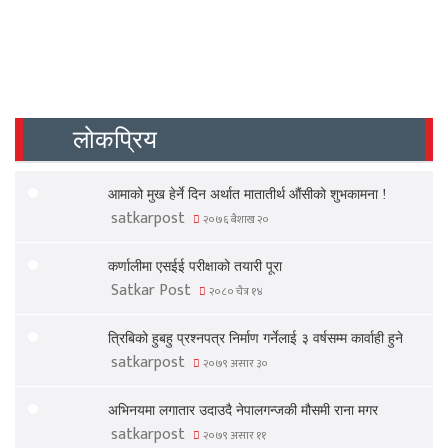
लोकप्रिय
आमाको मुख हेर्ने दिन अर्थात मातातीर्थ औंसीको शुभकामना !
satkarpost
२०७६ बैशाख २०
कर्णालीमा एसईई परीक्षाको तयारी पूरा
Satkar Post
२०८० चैत्र १४
त्रिबिको हुबहु प्रश्नपत्र निर्माण गर्नेलाई ३ वर्षसम्म कार्वाही हुने
satkarpost
२०७९ असार ३०
अभिनयमा लगातार उदाउदै नेपालगन्जकी मौसमी राना मगर
satkarpost
२०७९ असार ११