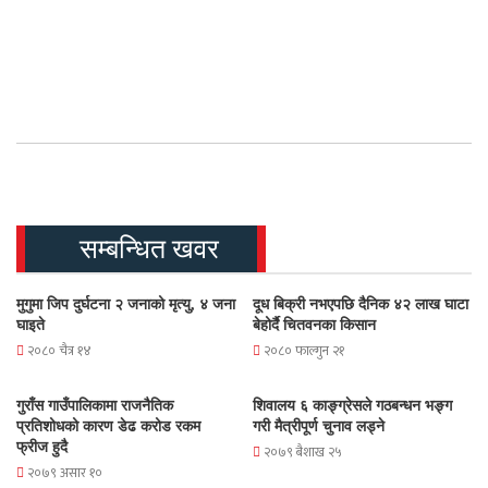
सम्बन्धित खवर
मुगुमा जिप दुर्घटना २ जनाको मृत्यु, ४ जना
दूध बिक्री नभएपछि दैनिक ४२ लाख घाटा
घाइते
बेहोर्दै चितवनका किसान
२०८० चैत्र १४
२०८० फाल्गुन २१
गुराँस गाउँपालिकामा राजनैतिक
शिवालय ६ काङ्ग्रेसले गठबन्धन भङ्ग
प्रतिशोधको कारण डेढ करोड रकम
गरी मैत्रीपूर्ण चुनाव लड्ने
फ्रीज हुदै
२०७९ बैशाख २५
२०७९ असार १०