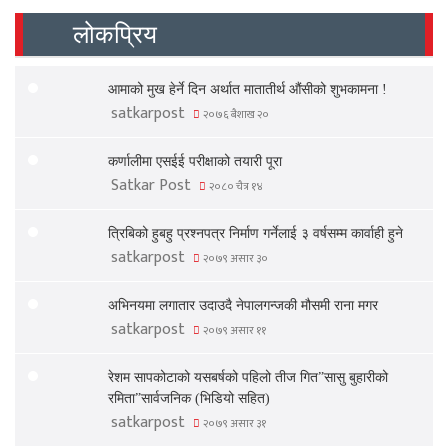
लोकप्रिय
आमाको मुख हेर्ने दिन अर्थात मातातीर्थ औंसीको शुभकामना !
satkarpost
२०७६ बैशाख २०
कर्णालीमा एसईई परीक्षाको तयारी पूरा
Satkar Post
२०८० चैत्र १४
त्रिबिको हुबहु प्रश्नपत्र निर्माण गर्नेलाई ३ वर्षसम्म कार्वाही हुने
satkarpost
२०७९ असार ३०
अभिनयमा लगातार उदाउदै नेपालगन्जकी मौसमी राना मगर
satkarpost
२०७९ असार ११
रेशम सापकोटाको यसबर्षको पहिलो तीज गित”सासु बुहारीको
रमिता”सार्वजनिक (भिडियो सहित)
satkarpost
२०७९ असार ३१