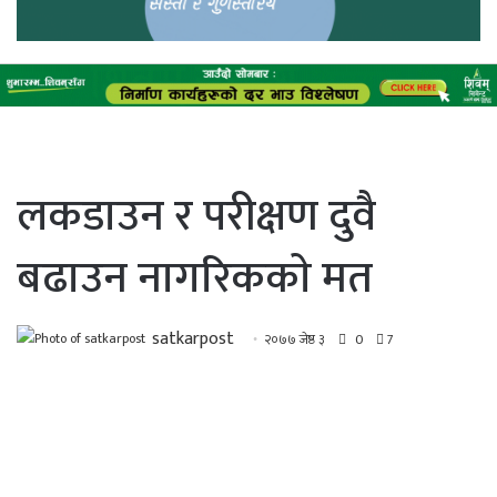
लकडाउन र परीक्षण दुवै
बढाउन नागरिककाे मत
satkarpost
२०७७ जेष्ठ ३
0
7