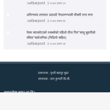
satkarpost
२०७९ असार ३०
अभिनयमा लगातार उदाउदै नेपालगन्जकी मौसमी राना मगर
satkarpost
२०७९ असार ११
रेशम सापकोटाको यसबर्षको पहिलो तीज गित”सासु बुहारीको
रमिता”सार्वजनिक (भिडियो सहित)
satkarpost
२०७९ असार ३१
प्रकाशक : पृथ्वी बहादुर बुढा
सम्पादक : तारा कुमारी बि.सी.
आधारशीला सञ्चार (प्रा.लि.)
कामपा-२२, टेवहाल, काठमाडाैं
सूचना विभाग दर्ता नं. १२९७/२०७५-७६