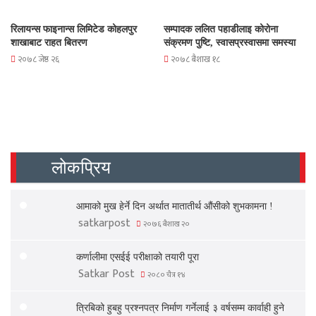
रिलायन्स फाइनान्स लिमिटेड कोहलपुर
सम्पादक ललित पहाडीलाइ कोरोना
शाखाबाट राहत बितरण
संक्रमण पुष्टि, स्वासप्रस्वासमा समस्या
२०७८ जेष्ठ २६
२०७८ बैशाख १८
लोकप्रिय
आमाको मुख हेर्ने दिन अर्थात मातातीर्थ औंसीको शुभकामना !
satkarpost
२०७६ बैशाख २०
कर्णालीमा एसईई परीक्षाको तयारी पूरा
Satkar Post
२०८० चैत्र १४
त्रिबिको हुबहु प्रश्नपत्र निर्माण गर्नेलाई ३ वर्षसम्म कार्वाही हुने