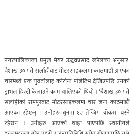
नगरपालिकाका प्रमुख मेयर उद्धवप्रसाद खरेलका अनुसार
वैशाख ३० गते सर्लाहीबाट मोटरसाइकलमा काठमाडौं आएका
चारमध्ये एक युवतीलाई कोरोना पोजेटिभ देखिएपछि उनको
ट्राभल हिस्टी केलाउने काम थालिएको थियो । ‘बैशाख ३० गते
सर्लाहीको रामपुरबाट मोटरसाइकलमा चार जना काठमाडौं
आएका रहेछन् । उनीहरु बुनपा १२ तेन्जिग चोकमा बस्ने
रहेछन् । उनीहरु आएको थाहा पाएपछि स्थानीयले
हल्लाखल्ला गरेर प्रहरी र जनप्रतिनिधि समेत बोलाएपछि चारै