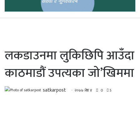
लकडाउनमा लुकिछिपि आउँदा
काठमाडौं उपत्यका जो’खिममा
satkarpost
२०७७ जेष्ठ ४
0
5