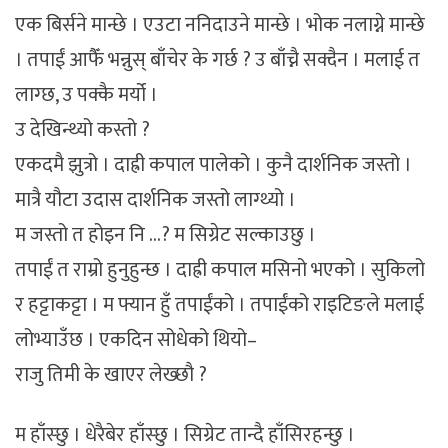
एक बिर्सने मान्छे । एउटा ननिदाउने मान्छे । भोक नलाग्ने मान्छे
। तपाईं आफैँ भन्नुस् बाँचेर के गर्छ ? उ बाँच्नै सक्दैन । मलाई त
लाग्छ, उ पक्कै मर्यो ।
उ देखिन्थ्यो कस्तो ?
एकदमै झुत्रो । दाह्री कपाल पालेको । कुनै दार्शनिक जस्तो ।
मात्रै यौटा उदास दार्शनिक जस्तो लाग्थ्यो ।
म जस्तो त होइन नि …? म सिग्रेट सल्काउछु ।
तपाईं त राम्रो हुनुहुन्छ । दाह्री कपाल मसिनो भएको । सुकिलो
र हट्टाकट्टा । म फ्यान हुँ तपाईंको । तपाईंको राइटिङले मलाई
लोभ्याउँछ । एकदिन सोधेको थियो–
राजु तिमी के खाएर लेख्छौ ?
म हाँस्छु । धेरैबेर हाँस्छु । सिग्रेट तान्दै हाँसिरहन्छु ।