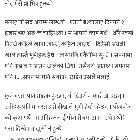
नोट मेरो ब्रा भित्र हुन्थ्यो ।
मलाई यो सब अचम्म लाग्थ्यो । एउटी बेश्यालाई दिनको २
हजार भए अरु के चाहिन्थ्यो । म आफ्नो काम गर्थे । थोरै रक्सी
पिउथे कहिले खाना खान्थें, कहिले खान्नथें । दिउँसो अंग्रेजी
खाले त्यस्तै मुभीहरू हेर्थे । त्यसपछि एकैछिन सुत्थे । सपनामा
पनि अब त उ आउन थालेको थियो ! उसैगरी आउथ्यो सपनमा
पनि ।…. सपनामा पनि सताउन छाडेन उसले मलाई ।
कुनै यस्ता पनि ग्राहक हुन्छन, जो दिउसै म कहाँ आउछन् ।
उनीहरू पनि म जस्तै अंग्रेजीखाले मुभी हेर्दा रहेछन् । पोजपोज
को कुरा गर्थे । म उनिहरूलाई पोजपोजमा अपनाउथे । थोरै
पैसा दिन्थे । म खुसी नै हुन्थे ।
…तर जबजब साझ ढल्किदै जान्थ्यो, म दुखी हुन्थें । फेरि त्यो