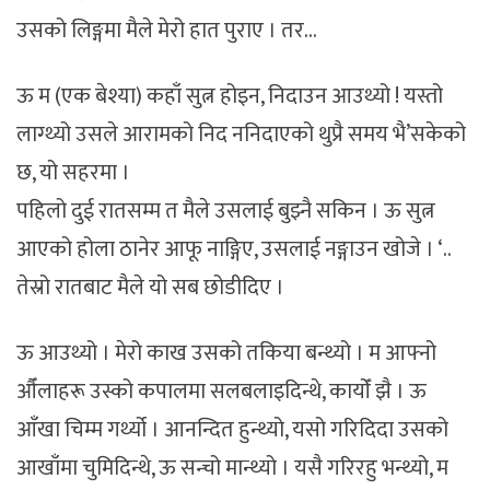
उसको लिङ्गमा मैले मेरो हात पुराए । तर…
ऊ म (एक बेश्या) कहाँ सुत्न होइन, निदाउन आउथ्यो ! यस्तो
लाग्थ्यो उसले आरामको निद ननिदाएको थुप्रै समय भै’सकेको
छ, यो सहरमा ।
पहिलो दुई रातसम्म त मैले उसलाई बुझ्नै सकिन । ऊ सुत्न
आएको होला ठानेर आफू नाङ्गिए, उसलाई नङ्गाउन खोजे । ‘..
तेस्रो रातबाट मैले यो सब छोडीदिए ।
ऊ आउथ्यो । मेरो काख उसको तकिया बन्थ्यो । म आफ्नो
औँलाहरू उस्को कपालमा सलबलाइदिन्थे, कायोँ झै । ऊ
आँखा चिम्म गर्थ्यो । आनन्दित हुन्थ्यो, यसो गरिदिदा उसको
आखाँमा चुमिदिन्थे, ऊ सन्चो मान्थ्यो । यसै गरिरहु भन्थ्यो, म