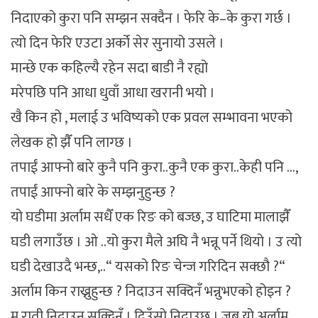
निदाएको कुरा पनि सम्झन सक्दैन । फेरि के–के कुरा गर्छ ।
त्यो दिन फेरि एउटा अर्को सेर सुनायो उसले ।
मान्छे एक कहिल्यै रहेन सदा बाडी नै रह्यो
मरेपछि पनि आधा धुवाँ आधा खरानी भयो ।
खै किन हो , मलाई उ भविष्यको एक प्रवल सम्भावना भएको
लेखक हो झैँ पनि लाग्छ ।
तपाईं आफ्नो बारे कुनै पनि कुरा..कुनै एक कुरा..केही पनि …,
तपाईं आफ्नो बारे के सम्झनुहुन्छ ?
यो घडीमा अर्लाम सधैँ एक रिङ को बज्छ, उ घाटिमा मालाझैँ
घडी लगाउँछ । ओ ..यो कुरा मैले अघि नै भन्नू पर्ने थियो । उ त्यो
घडी देखाउदै भन्छ,..“ यसको रिङ चेन्ज गरिदिन सक्छौ ?“
अर्लाम किन राख्नुहुन्छ ? निदाउन सक्दिनँ भन्नुभएको होइन ?
म राती निदाउन सक्दिनँ । दिउँसो निदाउछु । जब यो अर्लाम