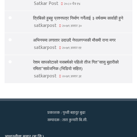
Satkar Post
२०८० चैत्र १४
त्रिबिको हुबहु प्रश्नपत्र निर्माण गर्नेलाई ३ वर्षसम्म कार्वाही हुने
satkarpost
२०७९ असार ३०
अभिनयमा लगातार उदाउदै नेपालगन्जकी मौसमी राना मगर
satkarpost
२०७९ असार ११
रेशम सापकोटाको यसबर्षको पहिलो तीज गित”सासु बुहारीको
रमिता”सार्वजनिक (भिडियो सहित)
satkarpost
२०७९ असार ३१
प्रकाशक : पृथ्वी बहादुर बुढा
सम्पादक : तारा कुमारी बि.सी.
आधारशीला सञ्चार (प्रा.लि.)