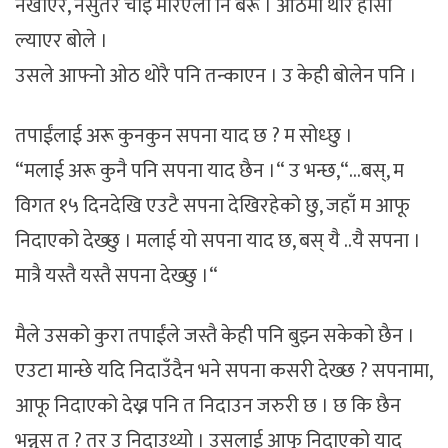
नखाएर, नसुतेर चाइ मरिएला नि बरू । ओठमा थोरै हाँसो
ल्याएर बोले ।
उसले आफ्नो ओठ थोरै पनि तन्काएन । उ केही बोलेन पनि ।
तपाईंलाई अरू कुनकुन सपना याद छ ? म सोध्छु ।
“मलाई अरू कुनै पनि सपना याद छैन ।“ उ भन्छ,“…बस्, म
विगत १५ दिनदेखि एउटै सपना देखिरहेको छु, जहाँ म आफू
निदाएको देख्छु । मलाई यो सपना याद छ, बस् यै ..यै सपना ।
मात्रै यस्तै यस्तै सपना देख्छु ।“
मैले उसको कुरा तपाईंले जस्तै केही पनि बुझ्न सकेको छैन ।
एउटा मान्छे यदि निदाउँदैन भने सपना कसरी देख्छ ? सपनामा,
आफू निदाएको देख्न पनि त निदाउन जरुरी छ । छ कि छैन
भन्नुस त ? तर उ निदाउथ्यो । उसलाई आफु निदाएको याद