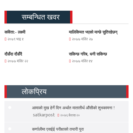
सम्बन्धित खवर
कविता:- लक्ष्मी
मालिकियत भएको मान्छे सुतिरहेछन्
२०७९ भाद्र १
२०७७ मंसिर २७
दौडँदा दौडँदै
सकिन्छ गरिब, धनी सकिन्छ
२०७७ मंसिर २२
२०७७ मंसिर १४
लोकप्रिय
आमाको मुख हेर्ने दिन अर्थात मातातीर्थ औंसीको शुभकामना !
satkarpost
२०७६ बैशाख २०
कर्णालीमा एसईई परीक्षाको तयारी पूरा