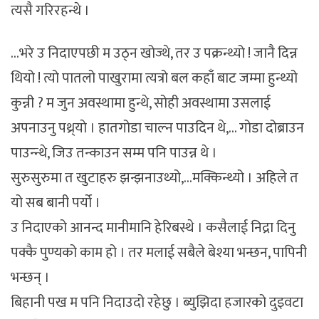
त्यसै गरिरहन्थे ।
…भरे उ निदाएपछी म उठ्न खोज्थे, तर उ पक्रन्थ्यो ! जानै दिन्न
थियो ! त्यो पातलो पाखुरामा त्यत्रो बल कहाँ बाट जम्मा हुन्थ्यो
कुन्नी ? म जुन अवस्थामा हुन्थे, सोही अवस्थामा उसलाई
अपनाउनु पथ्र्याे । हातगोडा चाल्न पाउदिन थे,… गोडा दोब्राउन
पाउन्न्थे, जिउ तन्काउन सम्म पनि पाउन्न थे ।
सुरुसुरुमा त खुटाहरु झन्झनाउथ्यो,…मक्किन्थ्यो । अहिले त
यो सब बानी पर्यो ।
उ निदाएको आनन्द मानीमानि हेरिबस्थे । कसैलाई निद्रा दिनु
पक्कै पुण्यको काम हो । तर मलाई सबैले बेश्या भन्छन, पापिनी
भन्छन् ।
बिहानी पख म पनि निदाउदो रहेछु । ब्युझिदा हजारको दुइवटा