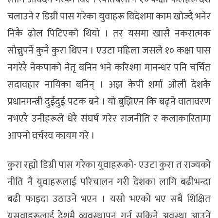
चलाउने र डिग्री पास गरेका युवाहरू विदेशमा काम खाेज्दै भनेर
निकै ढाेल पिटिएकाे थियाे । तर यसमा खासै नकरात्मक
साेच्नुपर्ने कुनै कुरा थिएन । एउटा महिला जसले १० कक्षा पास
नगरेरै नेकपाकाे नेतृ बनिन भने करिश्मा मानन्धर पनि चर्चित
सदावहार नायिका बनिन् । अझ केपी शर्मा ओली देशकै
प्रधानमन्त्री दुईदुई पटक बने । याे बुझिएन कि बढ्ने वातावरण
नभएरै उनीहरूले धेरै संघर्ष गरेर राजनीति र कलाकारितामा
आफ्नाे वर्चस्व कायम गरे ।
कुरा रह्याे डिग्री पास गरेका युवाहरूकाे- एउटा कुरा त राज्यकाे
नीति नै युवाहरूलाई परिचालन गरी देशका लागि बढीभन्दा
बढी फाइदा उठाउने भएन । यसाे भएकाे भए सबै शिक्षित
यसवाहरूलाई देशमै व्यवस्थापन गर्न सकिने अवस्था आउने