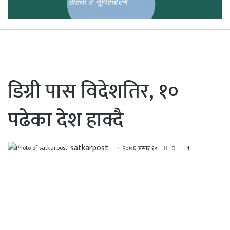
डिग्री पास विदेशतिर, १०
पढेका देश हाक्दै
satkarpost
२०७६ असार १५
0
4