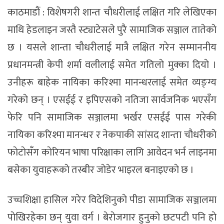
काठमाडाैं : विशेषगरी शान्त चाैधरीलाई लक्षित गरि लेखिएका
माथि हेडलाइन जस्तै स्ट्याटेसले पुरै सामाजिक सञ्जाल तातेकाे
छ । यसले शान्ता चाैधरीलाई मात्रै लक्षित गरेन सम्माननीय
प्रधानमन्त्री केपी शर्मा वलीलाई समेत गतिलाे मुक्का दियाे ।
उनीहरू बाहेक नायिका करिश्मा मानन्धरलाई समेत व्यङ्ग्य
गरेकाे छन् । एसईई र इपिएसकाे नतिजा सार्वजनिक भएसँग
फेरि पनि सामाजिक सञ्जालमा भर्खर एसईई पास गरेकी
नायिका करिश्मा मानन्धर र नेकपाकी सांसद शान्ता चाैधरीकाे
फाेटाेसँग काेरियन भाषा परिक्षाका लागि आवेदन भर्न लाइनमा
बसेका युवाहरूकाे तस्बीर जाेडेर भाइरल बनाइएकाे छ ।
उच्चशिक्षा हासिल गरेर विदेशिनुकाे पीडा सामाजिक सञ्जालमा
पाेखिरहेका छन् युवा वर्ग । बेराेजगार हुनुकाे छटपटी पनि हाे