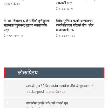
रामजाली मगर
२०८० चैत्र १४
२०७९ भाद्र २५
ने. का. शिवालय ६ ले पार्टीको कुनैकुरामा
दैलेख गुराँसमा भएको आन्दोलनमा
संलग्नता नहुनेभन्दै बुझायो ध्यानाकर्षण
राजनितिकरण गरिएको छैन: प्रेम
पत्र
ब.रामजाली मगर
२०७९ श्रावण २३
२०७९ असार ३२
लोकप्रिय
आमाको मुख हेर्ने दिन अर्थात मातातीर्थ औंसीको शुभकामना !
satkarpost
२०७६ बैशाख २०
कर्णालीमा एसईई परीक्षाको तयारी पूरा