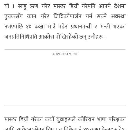
याे । साहु ऋण गरेर मास्टर डिग्री गरेपनि आफ्नै देशमा
ढुक्कसँग काम गरेर जिविकाेपार्जन गर्न सक्ने अवस्था
नभएपछि १० कक्षा मात्रै पढेर प्रधानमन्त्री र मन्त्री भएका
जनप्रतिनिधिप्रति आक्राेस पाेखिरहेकाे छन् उनीहरू ।
मास्टर डिग्री गरेका कयाैं युवाहरूले काेरियन भाषा परिक्षका
लागि आवेदन भरेका थिए । त्यतिबेला नै १० कक्षा फेलहरू देश