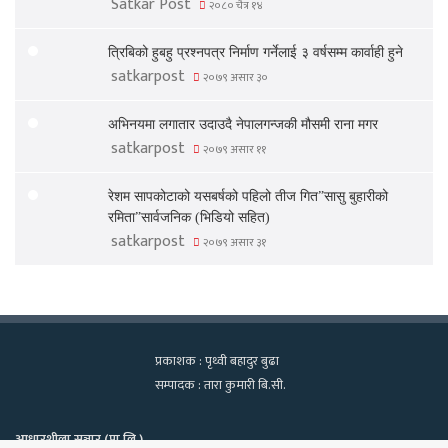
Satkar Post
२०८० चैत्र १४
त्रिबिको हुबहु प्रश्नपत्र निर्माण गर्नेलाई ३ वर्षसम्म कार्वाही हुने
satkarpost
२०७९ असार ३०
अभिनयमा लगातार उदाउदै नेपालगन्जकी मौसमी राना मगर
satkarpost
२०७९ असार ११
रेशम सापकोटाको यसबर्षको पहिलो तीज गित”सासु बुहारीको
रमिता”सार्वजनिक (भिडियो सहित)
satkarpost
२०७९ असार ३१
प्रकाशक : पृथ्वी बहादुर बुढा
सम्पादक : तारा कुमारी बि.सी.
आधारशीला सञ्चार (प्रा.लि.)